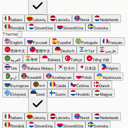
Italiano
Lietuvių
Latviešu
Norsk
Nederlands
Română
Slovenčina
Slovenščina
Svenska
Theme
English
Русский
Español
Português
Français
简体中文
繁體中文
Deutsch
עברית
فارسی
العربية
हिन्दी
Bahasa
Türkçe
Tiếng Việt
ไทย
Bahasa Melayu
한국어
日本語
Filipino
اردو
Kiswahili
Azərbaycan
Polski
Українська
Български
বাংলা
Català
Čeština
Dansk
Ελληνικά
Eesti
Suomi
Hrvatski
Magyar
Italiano
Lietuvių
Latviešu
Norsk
Nederlands
Română
Slovenčina
Slovenščina
Svenska