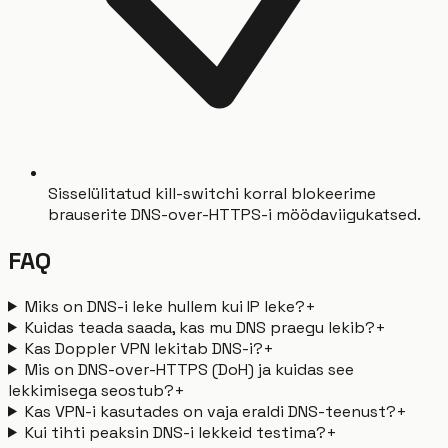
Sisselülitatud kill-switchi korral blokeerime
brauserite DNS-over-HTTPS-i möödaviigukatsed.
FAQ
Miks on DNS-i leke hullem kui IP leke?
+
Kuidas teada saada, kas mu DNS praegu lekib?
+
Kas Doppler VPN lekitab DNS-i?
+
Mis on DNS-over-HTTPS (DoH) ja kuidas see
lekkimisega seostub?
+
Kas VPN-i kasutades on vaja eraldi DNS-teenust?
+
Kui tihti peaksin DNS-i lekkeid testima?
+