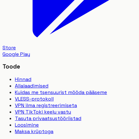
Store
Google Play
Toode
Hinnad
Allalaadimised
Kuidas me tsensuurist mööda pääseme
VLESS-protokoll
VPN ilma registreerimiseta
VPN TikToki keelu vastu
Tasuta privaatsustööriistad
Loosimine
Maksa krüptoga