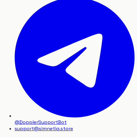
@DopplerSupportBot
support
@
simnetiq.store