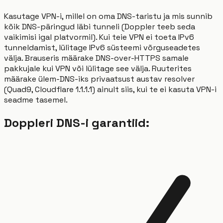
Kasutage VPN-i, millel on oma DNS-taristu ja mis sunnib
kõik DNS-päringud läbi tunneli (Doppler teeb seda
vaikimisi igal platvormil). Kui teie VPN ei toeta IPv6
tunneldamist, lülitage IPv6 süsteemi võrguseadetes
välja. Brauseris määrake DNS-over-HTTPS samale
pakkujale kui VPN või lülitage see välja. Ruuterites
määrake ülem-DNS-iks privaatsust austav resolver
(Quad9, Cloudflare 1.1.1.1) ainult siis, kui te ei kasuta VPN-i
seadme tasemel.
Doppleri DNS-i garantiid: