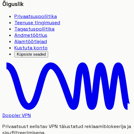
Õiguslik
Privaatsuspoliitika
Teenuse tingimused
Tagastuspoliitika
Andmetöötlus
Alamtöötlejad
Kustuta konto
Küpsiste seaded
Doppler VPN
Privaatsust eelistav VPN täiustatud reklaamiblokeerija ja
sisufiltreerimisega.