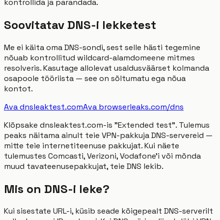
kontrollida ja parandada.
Soovitatav DNS-i lekketest
Me ei käita oma DNS-sondi, sest selle hästi tegemine
nõuab kontrollitud wildcard-alamdomeene mitmes
resolveris. Kasutage allolevat usaldusväärset kolmanda
osapoole tööriista — see on sõltumatu ega nõua
kontot.
Ava dnsleaktest.com
Ava browserleaks.com/dns
Klõpsake dnsleaktest.com-is "Extended test". Tulemus
peaks näitama ainult teie VPN-pakkuja DNS-servereid —
mitte teie internetiteenuse pakkujat. Kui näete
tulemustes Comcasti, Verizoni, Vodafone'i või mõnda
muud tavateenusepakkujat, teie DNS lekib.
Mis on DNS-i leke?
Kui sisestate URL-i, küsib seade kõigepealt DNS-serverilt