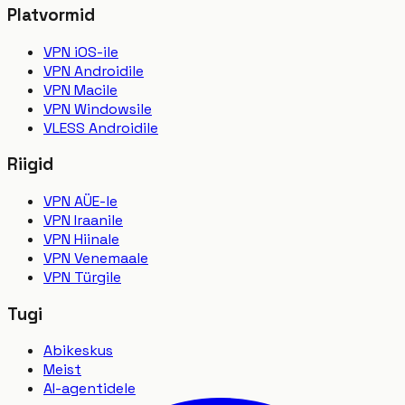
Platvormid
VPN iOS-ile
VPN Androidile
VPN Macile
VPN Windowsile
VLESS Androidile
Riigid
VPN AÜE-le
VPN Iraanile
VPN Hiinale
VPN Venemaale
VPN Türgile
Tugi
Abikeskus
Meist
AI-agentidele