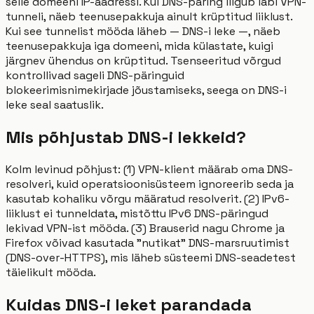
selle domeeni IP-aadressi. Kui DNS-päring liigub läbi VPN-
tunneli, näeb teenusepakkuja ainult krüptitud liiklust.
Kui see tunnelist mööda läheb — DNS-i leke —, näeb
teenusepakkuja iga domeeni, mida külastate, kuigi
järgnev ühendus on krüptitud. Tsenseeritud võrgud
kontrollivad sageli DNS-päringuid
blokeerimisnimekirjade jõustamiseks, seega on DNS-i
leke seal saatuslik.
Mis põhjustab DNS-i lekkeid?
Kolm levinud põhjust: (1) VPN-klient määrab oma DNS-
resolveri, kuid operatsioonisüsteem ignoreerib seda ja
kasutab kohaliku võrgu määratud resolverit. (2) IPv6-
liiklust ei tunneldata, mistõttu IPv6 DNS-päringud
lekivad VPN-ist mööda. (3) Brauserid nagu Chrome ja
Firefox võivad kasutada "nutikat" DNS-marsruutimist
(DNS-over-HTTPS), mis läheb süsteemi DNS-seadetest
täielikult mööda.
Kuidas DNS-i leket parandada