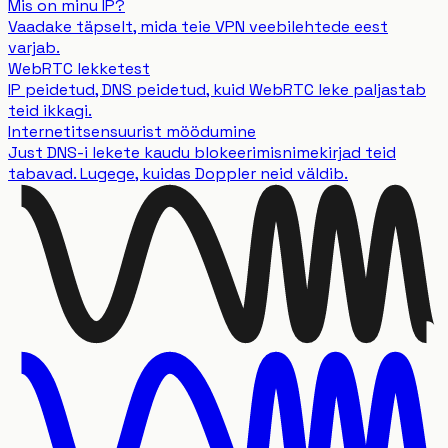
Mis on minu IP?
Vaadake täpselt, mida teie VPN veebilehtede eest
varjab.
WebRTC lekketest
IP peidetud, DNS peidetud, kuid WebRTC leke paljastab
teid ikkagi.
Internetitsensuurist möödumine
Just DNS-i lekete kaudu blokeerimisnimekirjad teid
tabavad. Lugege, kuidas Doppler neid väldib.