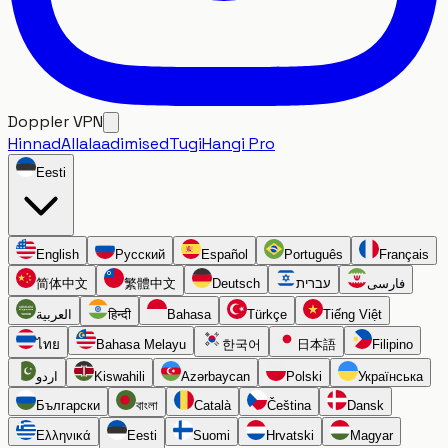
Doppler VPN
Hinnad
Allalaadimised
Tugi
Hangi Pro
Eesti
English
Русский
Español
Português
Français
简体中文
繁體中文
Deutsch
עברית
فارسی
العربية
हिन्दी
Bahasa
Türkçe
Tiếng Việt
ไทย
Bahasa Melayu
한국어
日本語
Filipino
اردو
Kiswahili
Azərbaycan
Polski
Українська
Български
বাংলা
Català
Čeština
Dansk
Ελληνικά
Eesti
Suomi
Hrvatski
Magyar