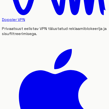
Doppler VPN
Privaatsust eelistav VPN täiustatud reklaamiblokeerija ja
sisufiltreerimisega.