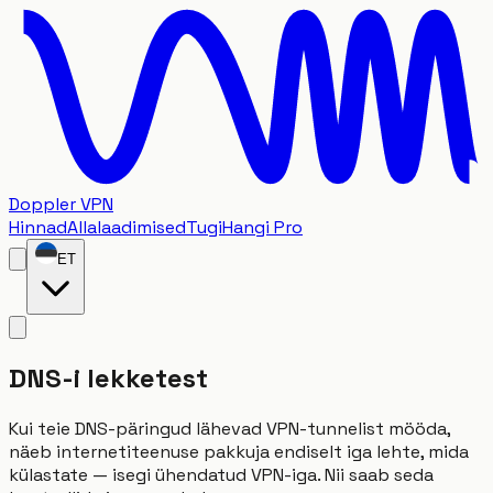
Doppler VPN
Hinnad
Allalaadimised
Tugi
Hangi Pro
ET
DNS-i lekketest
Kui teie DNS-päringud lähevad VPN-tunnelist mööda,
näeb internetiteenuse pakkuja endiselt iga lehte, mida
külastate — isegi ühendatud VPN-iga. Nii saab seda