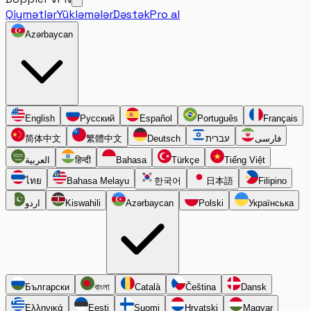
Qiymətlər
Yükləmələr
Dəstək
Pro al
Azərbaycan
English
Русский
Español
Português
Français
简体中文
繁體中文
Deutsch
עברית
فارسی
العربية
हिन्दी
Bahasa
Türkçe
Tiếng Việt
ไทย
Bahasa Melayu
한국어
日本語
Filipino
اردو
Kiswahili
Azərbaycan
Polski
Українська
Български
বাংলা
Català
Čeština
Dansk
Ελληνικά
Eesti
Suomi
Hrvatski
Magyar