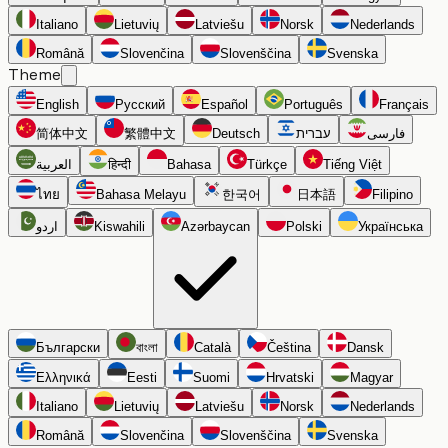
Italiano
Lietuvių
Latviešu
Norsk
Nederlands
Română
Slovenčina
Slovenščina
Svenska
Theme
English
Русский
Español
Português
Français
简体中文
繁體中文
Deutsch
עברית
فارسی
العربية
हिन्दी
Bahasa
Türkçe
Tiếng Việt
ไทย
Bahasa Melayu
한국어
日本語
Filipino
اردو
Kiswahili
Azərbaycan
Polski
Українська
Български
বাংলা
Català
Čeština
Dansk
Ελληνικά
Eesti
Suomi
Hrvatski
Magyar
Italiano
Lietuvių
Latviešu
Norsk
Nederlands
Română
Slovenčina
Slovenščina
Svenska