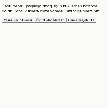
Təcrübənizi yaxşılaşdırmaq üçün kukilərdən istifadə
edirik. Hansı kukilərə icazə verəcəyinizi seçə bilərsiniz.
Yalnız Vacib Olanlar
Üstünlükləri İdarə Et
Hamısını Qəbul Et