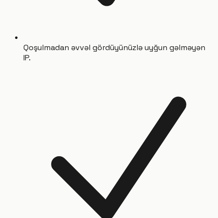
Qoşulmadan əvvəl gördüyünüzlə uyğun gəlməyən
IP.