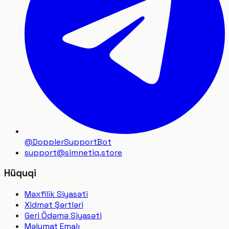
@DopplerSupportBot
support
@
simnetiq.store
Hüquqi
Məxfilik Siyasəti
Xidmət Şərtləri
Geri Ödəmə Siyasəti
Məlumat Emalı