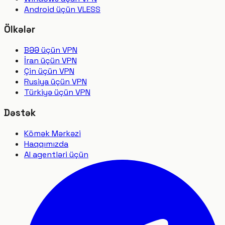
Android üçün VLESS
Ölkələr
BƏƏ üçün VPN
İran üçün VPN
Çin üçün VPN
Rusiya üçün VPN
Türkiyə üçün VPN
Dəstək
Kömək Mərkəzi
Haqqımızda
AI agentləri üçün