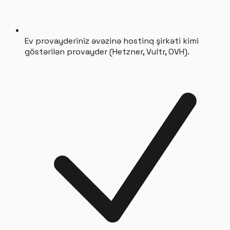
Ev provayderiniz əvəzinə hostinq şirkəti kimi
göstərilən provayder (Hetzner, Vultr, OVH).