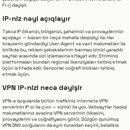
Fi-ı) dəyişir.
IP-niz nəyi açıqlayır
Təkcə IP ölkənizi, bölgənizi, şəhərinizi və provayderinizi
açıqlayır — bəzən bir neçə məhəllə dəqiqliyi ilə. Hər
brauzerin göndərdiyi User-Agent və vaxt məlumatları ilə
birlikdə bu, reklam şəbəkələrinin barmaq izinizi yaradıb
saytlar arasında sizi izləməsinə kifayət edir. Striminq
platformaları bundan regional lisenziyaları tətbiq etmək
üçün istifadə edir. Senzorlar coğrafi blokları tətbiq
etmək üçün.
VPN IP-nizi necə dəyişir
VPN-ə qoşulanda bütün trafikiniz internetə VPN
serverinin IP-si ilə çıxır — sizinki ilə yox. Vebsaytlar həqiqi
məlumatlarınız əvəzinə VPN serverinin ölkəsini,
provayderini və coğrafiyasını görür. Düzgün qurulmuş
VPN DNS sorğularını da eyni tuneldən keçirir, beləliklə