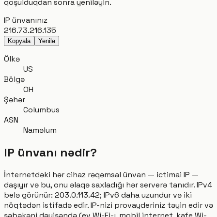
qoşulduqdan sonra yeniləyin.
IP ünvanınız
216.73.216.135
Kopyala
Yenilə
Ölkə
US
Bölgə
OH
Şəhər
Columbus
ASN
Naməlum
IP ünvanı nədir?
İnternetdəki hər cihaz rəqəmsal ünvan — ictimai IP —
daşıyır və bu, onu əlaqə saxladığı hər serverə tanıdır. IPv4
belə görünür: 203.0.113.42; IPv6 daha uzundur və iki
nöqtədən istifadə edir. IP-nizi provayderiniz təyin edir və
şəbəkəni dəyişəndə (ev Wi-Fi-ı, mobil internet, kafe Wi-