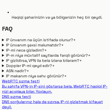
Həqiqi şəhərinizin və ya bölgənizin heç bir qeydi.
FAQ
IP ünvanım nə üçün istifadə olunur?
+
IP ünvanım şəxsi məlumatdır?
+
IP-mi necə gizlədim?
+
IP-m niyə müxtəlif saytlarda fərqli görünür?
+
IP gizlidirsə, VPN ilə belə izlənə bilərəm?
+
Doppler IP-mi qeyd edir?
+
ASN nədir?
+
IP məkanım niyə səhv görünür?
+
WebRTC sızma testi
Bu səhifə VPN-in IP-sini göstərsə belə, WebRTC həqiqi IP-
nizi açıqlaya bilər. Yoxlayın.
DNS sızma testi
DNS sorğularınız hələ də sızırsa, IP-ni gizlətmək kifayət
deyil.