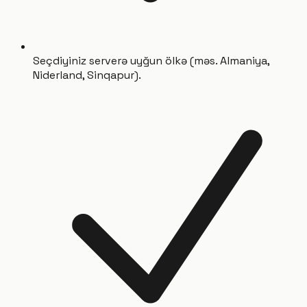
Seçdiyiniz serverə uyğun ölkə (məs. Almaniya,
Niderland, Sinqapur).