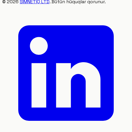
©
2026
SIMNETIQ LTD
. Bütün hüquqlar qorunur.