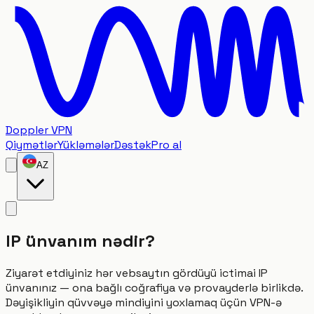
Doppler VPN
Qiymətlər
Yükləmələr
Dəstək
Pro al
AZ
IP ünvanım nədir?
Ziyarət etdiyiniz hər vebsaytın gördüyü ictimai IP
ünvanınız — ona bağlı coğrafiya və provayderlə birlikdə.
Dəyişikliyin qüvvəyə mindiyini yoxlamaq üçün VPN-ə