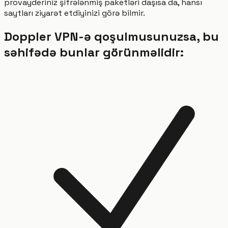
provayderiniz şifrələnmiş paketləri daşısa da, hansı
saytları ziyarət etdiyinizi görə bilmir.
Doppler VPN-ə qoşulmusunuzsa, bu
səhifədə bunlar görünməlidir: