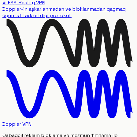
VLESS-Reality VPN
Doppler-in aşkarlanmadan və bloklanmadan qaçmaq
üçün istifadə etdiyi protokol.
Doppler VPN
Qabaqcıl reklam bloklama və məzmun filtrləmə ilə