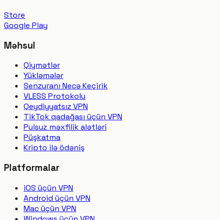
Store
Google Play
Məhsul
Qiymətlər
Yükləmələr
Senzuranı Necə Keçirik
VLESS Protokolu
Qeydiyyatsız VPN
TikTok qadağası üçün VPN
Pulsuz məxfilik alətləri
Püşkatma
Kripto ilə ödəniş
Platformalar
iOS üçün VPN
Android üçün VPN
Mac üçün VPN
Windows üçün VPN