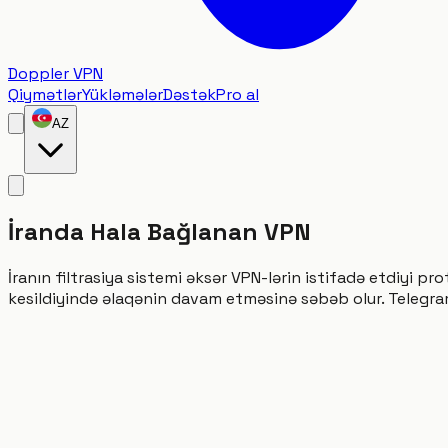
Doppler VPN
Qiymətlər
Yükləmələr
Dəstək
Pro al
AZ
İranda Hala Bağlanan VPN
İranın filtrasiya sistemi əksər VPN-lərin istifadə etdiyi p
kesildiyində əlaqənin davam etməsinə səbəb olur. Telegram