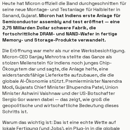
Heute hat Micron offiziell die Band durchgeschnitten für
seine neue Montage- und Testanlage für Halbleiter in
Sanand, Gujarat.
Micron hat Indiens erste Anlage für
Semiconductor assembly and test eröffnet — eine
2,75 Milliarden Dollar schwere Fabrik, die
fortschrittliche DRAM- und NAND-Wafer in fertige
Memory- und Storage-Produkte verwandelt.
Die Eröffnung war mehr als nur eine Werksbesichtigung.
Micron-CEO Sanjay Mehrotra stellte das Ganze als
stolzen Meilenstein für Indiens noch junges Chip-
Ökosystem dar und sagte, die Anlage helfe, eine
widerstandsfähige Lieferkette aufzubauen, die die
globale AI-Ökonomie stützt. Premierminister Narendra
Modi, Gujarats Chief Minister Bhupendra Patel, Union
Minister Ashwini Vaishnaw und der US-Botschafter
Sergio Gor waren dabei — das zeigt, wie groß die
geopolitische und wirtschaftliche Bedeutung dieses
Schritts ist.
Warum das wichtig ist: Das ist eine echte Wette auf
lokale Fertigung (und Jobs), ein Plug-in in die globale