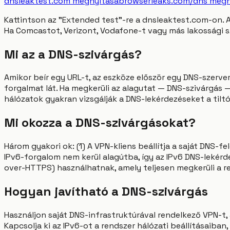
dnsleaktest.com megnyitása
browserleaks.com/dns megn
Kattintson az "Extended test"-re a dnsleaktest.com-on. 
Ha Comcastot, Verizont, Vodafone-t vagy más lakossági sz
Mi az a DNS-szivárgás?
Amikor beír egy URL-t, az eszköze először egy DNS-szerve
forgalmat lát. Ha megkerüli az alagutat — DNS-szivárgás —
hálózatok gyakran vizsgálják a DNS-lekérdezéseket a tiltó
Mi okozza a DNS-szivárgásokat?
Három gyakori ok: (1) A VPN-kliens beállítja a saját DNS-fel
IPv6-forgalom nem kerül alagútba, így az IPv6 DNS-lekérd
over-HTTPS) használhatnak, amely teljesen megkerüli a re
Hogyan javítható a DNS-szivárgás
Használjon saját DNS-infrastruktúrával rendelkező VPN-t
Kapcsolja ki az IPv6-ot a rendszer hálózati beállításaib