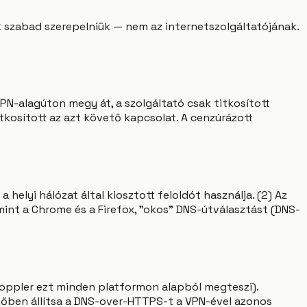
 szabad szerepelniük — nem az internetszolgáltatójának.
VPN-alagúton megy át, a szolgáltató csak titkosított
tkosított az azt követő kapcsolat. A cenzúrázott
a helyi hálózat által kiosztott feloldót használja. (2) Az
mint a Chrome és a Firefox, "okos" DNS-útválasztást (DNS-
Doppler ezt minden platformon alapból megteszi).
szőben állítsa a DNS-over-HTTPS-t a VPN-ével azonos