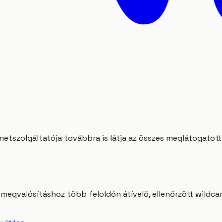
etszolgáltatója továbbra is látja az összes meglátogatott o
egvalósításhoz több feloldón átívelő, ellenőrzött wildcar