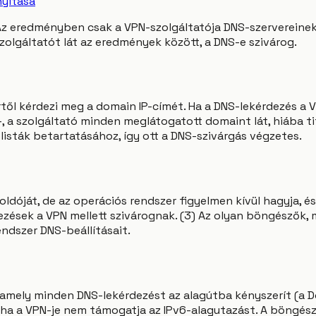
yitása
Az eredményben csak a VPN-szolgáltatója DNS-szervereinek
olgáltatót lát az eredmények között, a DNS-e szivárog.
rtől kérdezi meg a domain IP-címét. Ha a DNS-lekérdezés a 
, a szolgáltató minden meglátogatott domaint lát, hiába ti
listák betartatásához, így ott a DNS-szivárgás végzetes.
oldóját, de az operációs rendszer figyelmen kívül hagyja, és 
ezések a VPN mellett szivárognak. (3) Az olyan böngészők, 
ndszer DNS-beállításait.
, amely minden DNS-lekérdezést az alagútba kényszerít (a 
an, ha a VPN-je nem támogatja az IPv6-alagutazást. A böngé