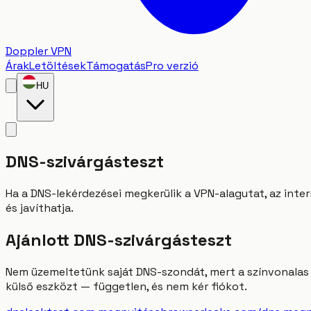
Doppler VPN
Árak
Letöltések
Támogatás
Pro verzió
HU
DNS-szivárgásteszt
Ha a DNS-lekérdezései megkerülik a VPN-alagutat, az intern
és javíthatja.
Ajánlott DNS-szivárgásteszt
Nem üzemeltetünk saját DNS-szondát, mert a színvonalas m
külső eszközt — független, és nem kér fiókot.