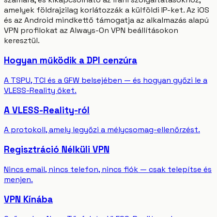
amelyek földrajzilag korlátozzák a külföldi IP-ket. Az iOS
és az Android mindkettő támogatja az alkalmazás alapú
VPN profilokat az Always-On VPN beállításokon
keresztül.
Hogyan működik a DPI cenzúra
A TSPU, TCI és a GFW belsejében — és hogyan győzi le a
VLESS-Reality őket.
A VLESS-Reality-ról
A protokoll, amely legyőzi a mélycsomag-ellenőrzést.
Regisztráció Nélküli VPN
Nincs email, nincs telefon, nincs fiók — csak telepítse és
menjen.
VPN Kínába