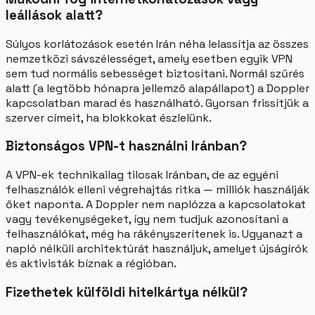
leállások alatt?
Súlyos korlátozások esetén Irán néha lelassítja az összes
nemzetközi sávszélességet, amely esetben egyik VPN
sem tud normális sebességet biztosítani. Normál szűrés
alatt (a legtöbb hónapra jellemző alapállapot) a Doppler
kapcsolatban marad és használható. Gyorsan frissítjük a
szerver címeit, ha blokkokat észlelünk.
Biztonságos VPN-t használni Iránban?
A VPN-ek technikailag tilosak Iránban, de az egyéni
felhasználók elleni végrehajtás ritka — milliók használják
őket naponta. A Doppler nem naplózza a kapcsolatokat
vagy tevékenységeket, így nem tudjuk azonosítani a
felhasználókat, még ha rákényszerítenek is. Ugyanazt a
napló nélküli architektúrát használjuk, amelyet újságírók
és aktivisták bíznak a régióban.
Fizethetek külföldi hitelkártya nélkül?