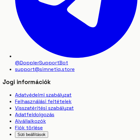
@DopplerSupportBot
support
@
simnetiq.store
Jogi információk
Adatvédelmi szabályzat
Felhasználási feltételek
Visszatérítési szabályzat
Adatfeldolgozás
Alvállalkozók
Fiók törlése
Süti beállítások