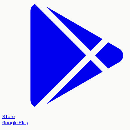
Store
Google Play