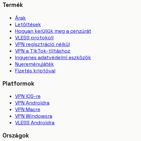
Termék
Árak
Letöltések
Hogyan kerüljük meg a cenzúrát
VLESS protokoll
VPN regisztráció nélkül
VPN a TikTok-tiltáshoz
Ingyenes adatvédelmi eszközök
Nyereményjáték
Fizetés kriptóval
Platformok
VPN iOS-re
VPN Androidra
VPN Macre
VPN Windowsra
VLESS Androidra
Országok