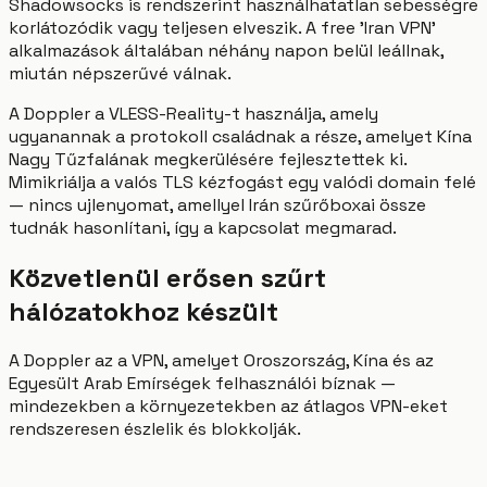
Shadowsocks is rendszerint használhatatlan sebességre
korlátozódik vagy teljesen elveszik. A free 'Iran VPN'
alkalmazások általában néhány napon belül leállnak,
miután népszerűvé válnak.
A Doppler a VLESS-Reality-t használja, amely
ugyanannak a protokoll családnak a része, amelyet Kína
Nagy Tűzfalának megkerülésére fejlesztettek ki.
Mimikriálja a valós TLS kézfogást egy valódi domain felé
— nincs ujlenyomat, amellyel Irán szűrőboxai össze
tudnák hasonlítani, így a kapcsolat megmarad.
Közvetlenül erősen szűrt
hálózatokhoz készült
A Doppler az a VPN, amelyet Oroszország, Kína és az
Egyesült Arab Emírségek felhasználói bíznak —
mindezekben a környezetekben az átlagos VPN-eket
rendszeresen észlelik és blokkolják.