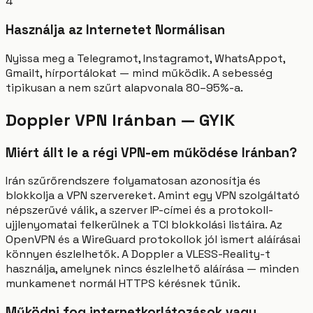
4
Használja az Internetet Normálisan
Nyissa meg a Telegramot, Instagramot, WhatsAppot,
Gmailt, hírportálokat — mind működik. A sebesség
tipikusan a nem szűrt alapvonala 80–95%-a.
Doppler VPN Iránban — GYIK
Miért állt le a régi VPN-em működése Iránban?
Irán szűrőrendszere folyamatosan azonosítja és
blokkolja a VPN szervereket. Amint egy VPN szolgáltató
népszerűvé válik, a szerver IP-címei és a protokoll-
ujjlenyomatai felkerülnek a TCI blokkolási listáira. Az
OpenVPN és a WireGuard protokollok jól ismert aláírásai
könnyen észlelhetők. A Doppler a VLESS-Reality-t
használja, amelynek nincs észlelhető aláírása — minden
munkamenet normál HTTPS kérésnek tűnik.
Működni fog internetkorlátozások vagy