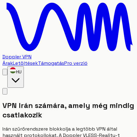
Doppler VPN
Árak
Letöltések
Támogatás
Pro verzió
HU
VPN Irán számára, amely még mindig
csatlakozik
Irán szűrőrendszere blokkolja a legtöbb VPN által
használt protokollokat. A Doppler VLESS-Reality-t