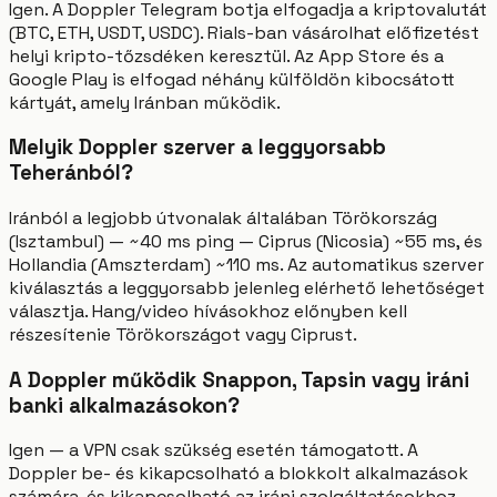
Igen. A Doppler Telegram botja elfogadja a kriptovalutát
(BTC, ETH, USDT, USDC). Rials-ban vásárolhat előfizetést
helyi kripto-tőzsdéken keresztül. Az App Store és a
Google Play is elfogad néhány külföldön kibocsátott
kártyát, amely Iránban működik.
Melyik Doppler szerver a leggyorsabb
Teheránból?
Iránból a legjobb útvonalak általában Törökország
(Isztambul) — ~40 ms ping — Ciprus (Nicosia) ~55 ms, és
Hollandia (Amszterdam) ~110 ms. Az automatikus szerver
kiválasztás a leggyorsabb jelenleg elérhető lehetőséget
választja. Hang/video hívásokhoz előnyben kell
részesítenie Törökországot vagy Ciprust.
A Doppler működik Snappon, Tapsin vagy iráni
banki alkalmazásokon?
Igen — a VPN csak szükség esetén támogatott. A
Doppler be- és kikapcsolható a blokkolt alkalmazások
számára, és kikapcsolható az iráni szolgáltatásokhoz,