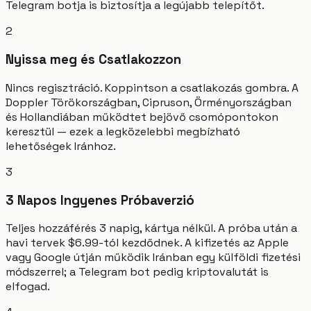
Telegram botja is biztosítja a legújabb telepítőt.
2
Nyissa meg és Csatlakozzon
Nincs regisztráció. Koppintson a csatlakozás gombra. A
Doppler Törökországban, Cipruson, Örményországban
és Hollandiában működtet bejövő csomópontokon
keresztül — ezek a legközelebbi megbízható
lehetőségek Iránhoz.
3
3 Napos Ingyenes Próbaverzió
Teljes hozzáférés 3 napig, kártya nélkül. A próba után a
havi tervek $6.99-tól kezdődnek. A kifizetés az Apple
vagy Google útján működik Iránban egy külföldi fizetési
módszerrel; a Telegram bot pedig kriptovalutát is
elfogad.