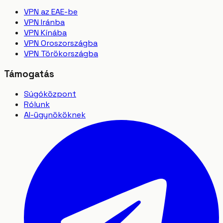
VPN az EAE-be
VPN Iránba
VPN Kínába
VPN Oroszországba
VPN Törökországba
Támogatás
Súgóközpont
Rólunk
AI-ügynököknek