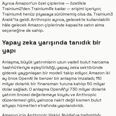
Ayrıca Amazon'un özel çiplerine — özellikle
Trainium2'den Trainium4'e kadar — erişimi içeriyor;
Trainium4 henüz piyasaya sürülmemiş olsa da. Trainium3
Aralık'ta geldi. Anthropic ayrıca, gelecekte kullanılabilir
hâle gelecek Amazon çiplerinde kapasite satın alma
seçeneğine de sahip.
Yapay zeka yarışında tanıdık bir
yapı
Anlaşma, büyük yatırımların uzun vadeli bulut harcama
taahhütleriyle eşleştirildiği, yapay zeka sektöründe
giderek yaygınlaşan bir modeli takip ediyor. Amazon iki
ay önce OpenAI ile benzer bir anlaşma imzaladı; 110
milyar dolarlık bir finansman turuna katılıp 50 milyar
dolar sağladı. O anlaşma OpenAI'yi 730 milyar dolarlık
yatırım öncesi değerlemeye koydu ve Anthropic
düzenlemesi gibi, yalnızca nakit değil kısmen bulut
altyapı hizmetleri etrafında yapılandırıldı.
Amazon için Anthropic ilişkisi, Nvidia'ya bağımlılığı