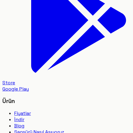
Store
Google Play
Ürün
Fiyatlar
İndir
Blog
Sansürü Nasıl Aşıyoruz