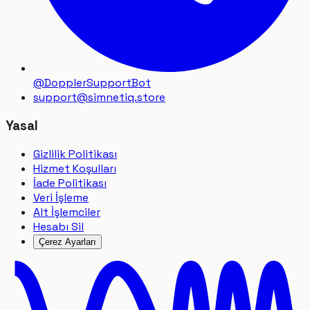
@DopplerSupportBot
support
@
simnetiq.store
Yasal
Gizlilik Politikası
Hizmet Koşulları
İade Politikası
Veri İşleme
Alt İşlemciler
Hesabı Sil
Çerez Ayarları