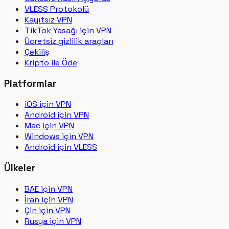
VLESS Protokolü
Kayıtsız VPN
TikTok Yasağı için VPN
Ücretsiz gizlilik araçları
Çekiliş
Kripto ile Öde
Platformlar
iOS için VPN
Android için VPN
Mac için VPN
Windows için VPN
Android için VLESS
Ülkeler
BAE için VPN
İran için VPN
Çin için VPN
Rusya için VPN