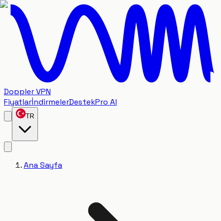
Doppler VPN
Fiyatlar
İndirmeler
Destek
Pro Al
TR
Ana Sayfa