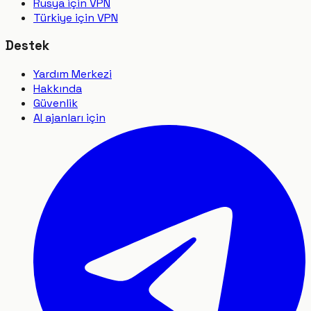
Rusya için VPN
Türkiye için VPN
Destek
Yardım Merkezi
Hakkında
Güvenlik
AI ajanları için