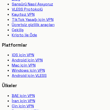
Sansürü Nasıl Aşıyoruz
VLESS Protokolü
Kayıtsız VPN
TikTok Yasağı için VPN
Ücretsiz gizlilik araçları
Çekiliş
Kripto ile Öde
Platformlar
iOS için VPN
Android için VPN
Mac için VPN
Windows için VPN
Android için VLESS
Ülkeler
BAE için VPN
İran için VPN
Çin için VPN