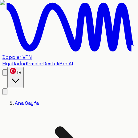
Doppler VPN
Fiyatlar
İndirmeler
Destek
Pro Al
TR
Ana Sayfa