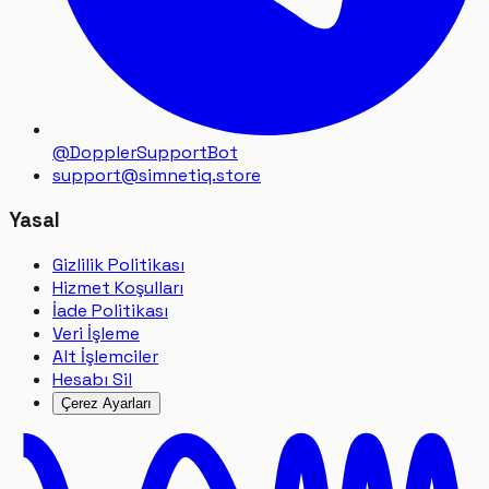
@DopplerSupportBot
support
@
simnetiq.store
Yasal
Gizlilik Politikası
Hizmet Koşulları
İade Politikası
Veri İşleme
Alt İşlemciler
Hesabı Sil
Çerez Ayarları