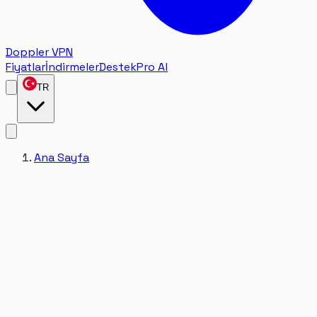
Doppler VPN
Fiyatlar
İndirmeler
Destek
Pro Al
TR
Ana Sayfa