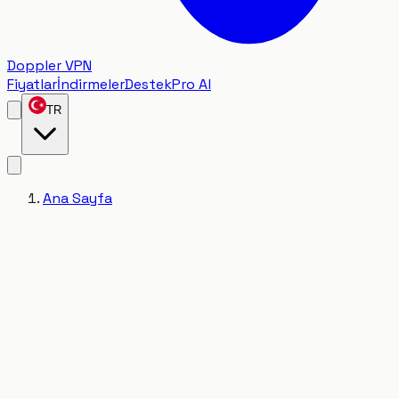
Doppler VPN
Fiyatlar
İndirmeler
Destek
Pro Al
TR
Ana Sayfa