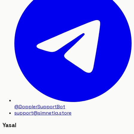
@DopplerSupportBot
support
@
simnetiq.store
Yasal