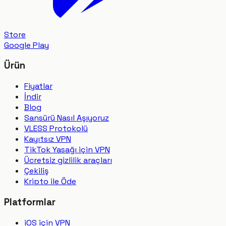
Store
Google Play
Ürün
Fiyatlar
İndir
Blog
Sansürü Nasıl Aşıyoruz
VLESS Protokolü
Kayıtsız VPN
TikTok Yasağı için VPN
Ücretsiz gizlilik araçları
Çekiliş
Kripto ile Öde
Platformlar
iOS için VPN