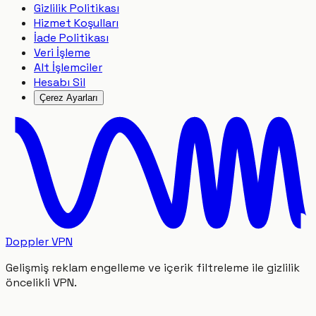
Gizlilik Politikası
Hizmet Koşulları
İade Politikası
Veri İşleme
Alt İşlemciler
Hesabı Sil
Çerez Ayarları
Doppler VPN
Gelişmiş reklam engelleme ve içerik filtreleme ile gizlilik
öncelikli VPN.