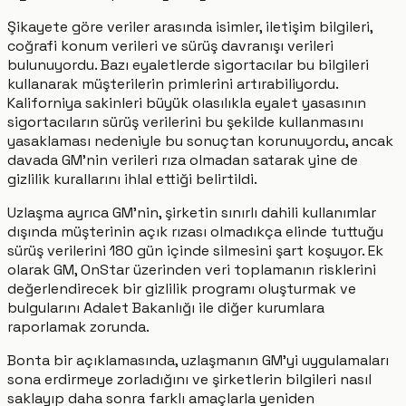
Şikayete göre veriler arasında isimler, iletişim bilgileri,
coğrafi konum verileri ve sürüş davranışı verileri
bulunuyordu. Bazı eyaletlerde sigortacılar bu bilgileri
kullanarak müşterilerin primlerini artırabiliyordu.
Kaliforniya sakinleri büyük olasılıkla eyalet yasasının
sigortacıların sürüş verilerini bu şekilde kullanmasını
yasaklaması nedeniyle bu sonuçtan korunuyordu, ancak
davada GM’nin verileri rıza olmadan satarak yine de
gizlilik kurallarını ihlal ettiği belirtildi.
Uzlaşma ayrıca GM’nin, şirketin sınırlı dahili kullanımlar
dışında müşterinin açık rızası olmadıkça elinde tuttuğu
sürüş verilerini 180 gün içinde silmesini şart koşuyor. Ek
olarak GM, OnStar üzerinden veri toplamanın risklerini
değerlendirecek bir gizlilik programı oluşturmak ve
bulgularını Adalet Bakanlığı ile diğer kurumlara
raporlamak zorunda.
Bonta bir açıklamasında, uzlaşmanın GM’yi uygulamaları
sona erdirmeye zorladığını ve şirketlerin bilgileri nasıl
saklayıp daha sonra farklı amaçlarla yeniden