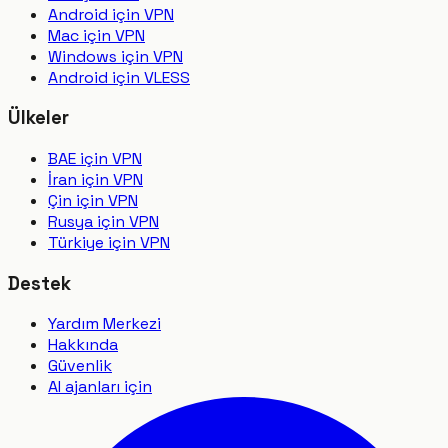
Android için VPN
Mac için VPN
Windows için VPN
Android için VLESS
Ülkeler
BAE için VPN
İran için VPN
Çin için VPN
Rusya için VPN
Türkiye için VPN
Destek
Yardım Merkezi
Hakkında
Güvenlik
AI ajanları için