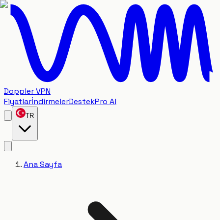
Doppler VPN
Fiyatlar
İndirmeler
Destek
Pro Al
TR
Ana Sayfa