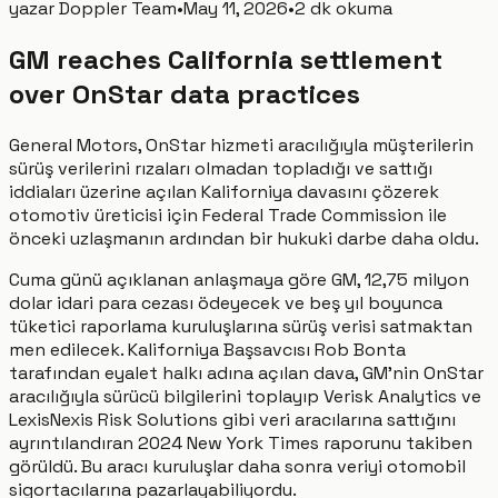
yazar
Doppler Team
•
May 11, 2026
•
2 dk okuma
GM reaches California settlement
over OnStar data practices
General Motors, OnStar hizmeti aracılığıyla müşterilerin
sürüş verilerini rızaları olmadan topladığı ve sattığı
iddiaları üzerine açılan Kaliforniya davasını çözerek
otomotiv üreticisi için Federal Trade Commission ile
önceki uzlaşmanın ardından bir hukuki darbe daha oldu.
Cuma günü açıklanan anlaşmaya göre GM, 12,75 milyon
dolar idari para cezası ödeyecek ve beş yıl boyunca
tüketici raporlama kuruluşlarına sürüş verisi satmaktan
men edilecek. Kaliforniya Başsavcısı Rob Bonta
tarafından eyalet halkı adına açılan dava, GM’nin OnStar
aracılığıyla sürücü bilgilerini toplayıp Verisk Analytics ve
LexisNexis Risk Solutions gibi veri aracılarına sattığını
ayrıntılandıran 2024 New York Times raporunu takiben
görüldü. Bu aracı kuruluşlar daha sonra veriyi otomobil
sigortacılarına pazarlayabiliyordu.