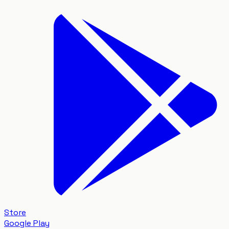
Store
Google Play