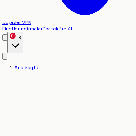
Doppler VPN
Fiyatlar
İndirmeler
Destek
Pro Al
TR
Ana Sayfa