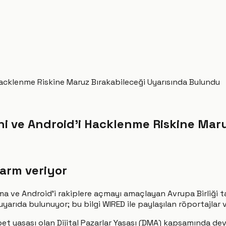
 Hacklenme Riskine Maruz Bırakabileceği Uyarısında Bulundu
ini ve Android'i Hacklenme Riskine Ma
larm veriyor
ama ve Android’i rakiplere açmayı amaçlayan Avrupa Birliği ta
uyarıda bulunuyor; bu bilgi WIRED ile paylaşılan röportajlar 
abet yasası olan Dijital Pazarlar Yasası (DMA) kapsamında 