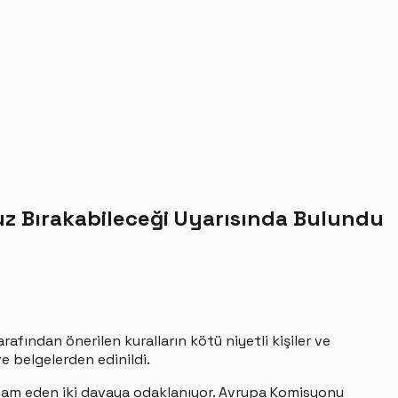
ruz Bırakabileceği Uyarısında Bulundu
rafından önerilen kuralların kötü niyetli kişiler ve
ve belgelerden edinildi.
devam eden iki davaya odaklanıyor. Avrupa Komisyonu