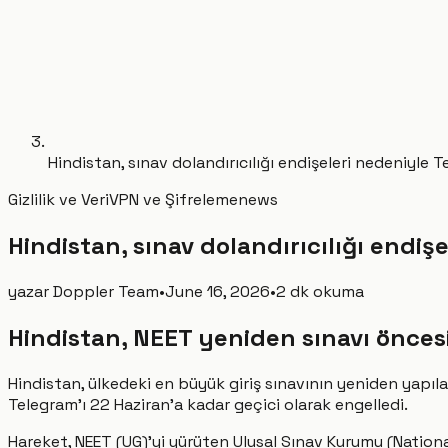
Hindistan, sınav dolandırıcılığı endişeleri nedeniyle T
Gizlilik ve Veri
VPN ve Şifreleme
news
Hindistan, sınav dolandırıcılığı endiş
yazar
Doppler Team
•
June 16, 2026
•
2 dk okuma
Hindistan, NEET yeniden sınavı önces
Hindistan, ülkedeki en büyük giriş sınavının yeniden yapıl
Telegram'ı 22 Haziran'a kadar geçici olarak engelledi.
Hareket, NEET (UG)'yi yürüten Ulusal Sınav Kurumu (Nationa