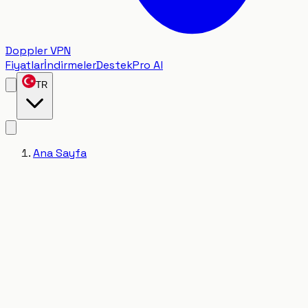
Doppler VPN
Fiyatlar
İndirmeler
Destek
Pro Al
TR
Ana Sayfa