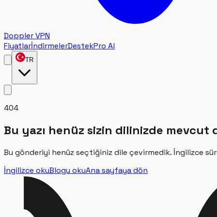
Doppler VPN
Fiyatlar
İndirmeler
Destek
Pro Al
TR
404
Bu yazı henüz sizin dilinizde mevcut 
Bu gönderiyi henüz seçtiğiniz dile çevirmedik. İngilizce sür
İngilizce oku
Blogu oku
Ana sayfaya dön