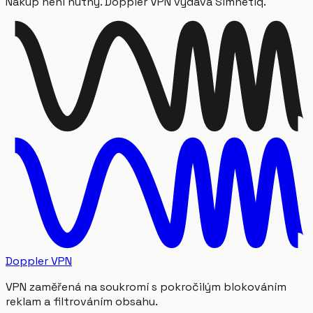
Nákup není nutný. Doppler VPN vydává Simnetiq.
Doppler VPN
VPN zaměřená na soukromí s pokročilým blokováním
reklam a filtrováním obsahu.