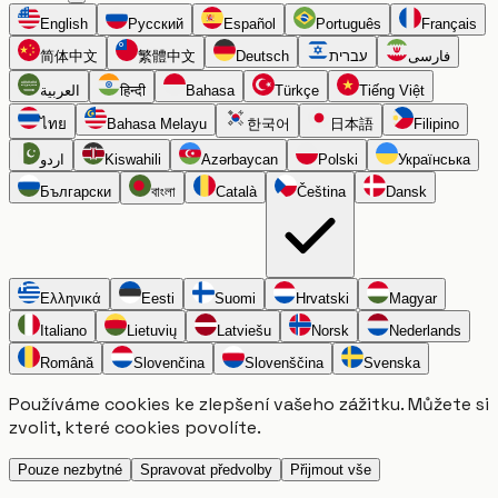
English
Русский
Español
Português
Français
简体中文
繁體中文
Deutsch
עברית
فارسی
العربية
हिन्दी
Bahasa
Türkçe
Tiếng Việt
ไทย
Bahasa Melayu
한국어
日本語
Filipino
اردو
Kiswahili
Azərbaycan
Polski
Українська
Български
বাংলা
Català
Čeština
Dansk
Ελληνικά
Eesti
Suomi
Hrvatski
Magyar
Italiano
Lietuvių
Latviešu
Norsk
Nederlands
Română
Slovenčina
Slovenščina
Svenska
Používáme cookies ke zlepšení vašeho zážitku. Můžete si
zvolit, které cookies povolíte.
Pouze nezbytné
Spravovat předvolby
Přijmout vše