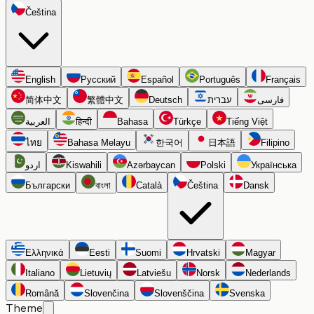
Čeština
English
Русский
Español
Português
Français
简体中文
繁體中文
Deutsch
עברית
فارسی
العربية
हिन्दी
Bahasa
Türkçe
Tiếng Việt
ไทย
Bahasa Melayu
한국어
日本語
Filipino
اردو
Kiswahili
Azərbaycan
Polski
Українська
Български
বাংলা
Català
Čeština
Dansk
Ελληνικά
Eesti
Suomi
Hrvatski
Magyar
Italiano
Lietuvių
Latviešu
Norsk
Nederlands
Română
Slovenčina
Slovenščina
Svenska
Theme