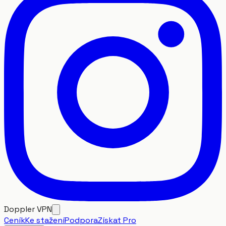
Doppler VPN
Ceník
Ke stažení
Podpora
Získat Pro