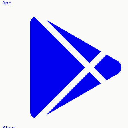
App
Store