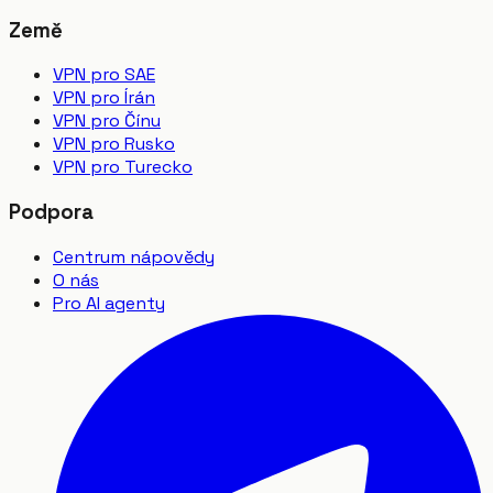
Země
VPN pro SAE
VPN pro Írán
VPN pro Čínu
VPN pro Rusko
VPN pro Turecko
Podpora
Centrum nápovědy
O nás
Pro AI agenty