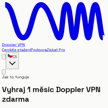
Doppler VPN
Ceník
Ke stažení
Podpora
Získat Pro
CS
Jak to funguje
Vyhraj 1 měsíc Doppler VPN
zdarma