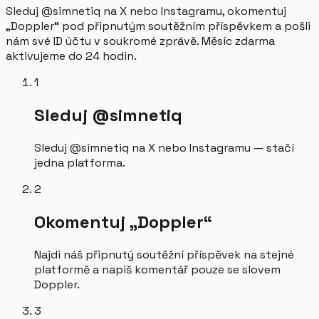
Sleduj @simnetiq na X nebo Instagramu, okomentuj
„Doppler“ pod připnutým soutěžním příspěvkem a pošli
nám své ID účtu v soukromé zprávě. Měsíc zdarma
aktivujeme do 24 hodin.
1
Sleduj @simnetiq
Sleduj @simnetiq na X nebo Instagramu — stačí
jedna platforma.
2
Okomentuj „Doppler“
Najdi náš připnutý soutěžní příspěvek na stejné
platformě a napiš komentář pouze se slovem
Doppler.
3