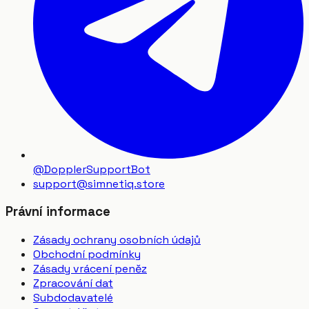
@DopplerSupportBot
support
@
simnetiq.store
Právní informace
Zásady ochrany osobních údajů
Obchodní podmínky
Zásady vrácení peněz
Zpracování dat
Subdodavatelé