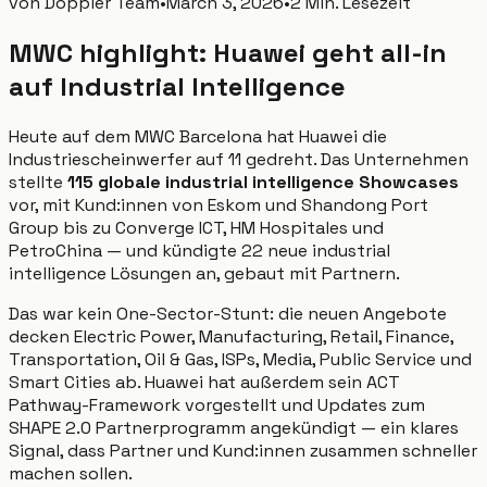
von
Doppler Team
•
March 3, 2026
•
2 Min. Lesezeit
MWC highlight: Huawei geht all-in
auf Industrial Intelligence
Heute auf dem MWC Barcelona hat Huawei die
Industriescheinwerfer auf 11 gedreht. Das Unternehmen
stellte
115 globale industrial intelligence Showcases
vor, mit Kund:innen von Eskom und Shandong Port
Group bis zu Converge ICT, HM Hospitales und
PetroChina — und kündigte 22 neue industrial
intelligence Lösungen an, gebaut mit Partnern.
Das war kein One-Sector-Stunt: die neuen Angebote
decken Electric Power, Manufacturing, Retail, Finance,
Transportation, Oil & Gas, ISPs, Media, Public Service und
Smart Cities ab. Huawei hat außerdem sein ACT
Pathway-Framework vorgestellt und Updates zum
SHAPE 2.0 Partnerprogramm angekündigt — ein klares
Signal, dass Partner und Kund:innen zusammen schneller
machen sollen.