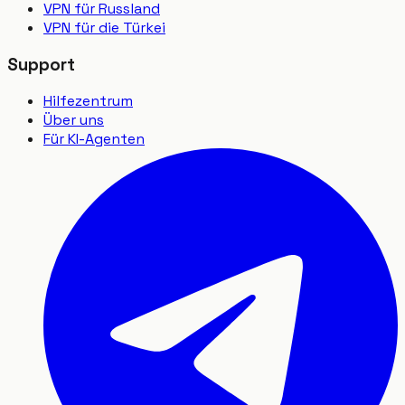
VPN für Russland
VPN für die Türkei
Support
Hilfezentrum
Über uns
Für KI-Agenten