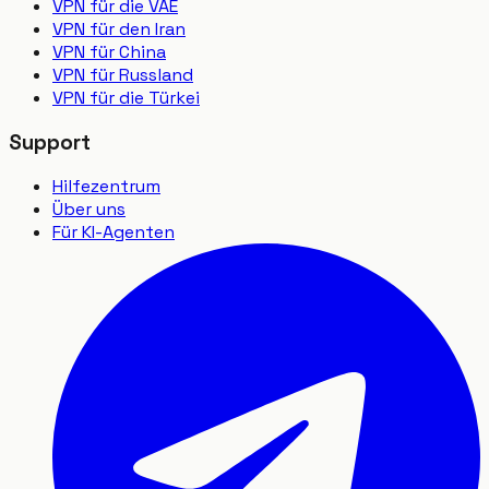
VPN für die VAE
VPN für den Iran
VPN für China
VPN für Russland
VPN für die Türkei
Support
Hilfezentrum
Über uns
Für KI-Agenten