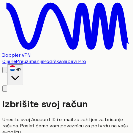
Doppler VPN
Cijene
Preuzimanja
Podrška
Nabavi Pro
HR
Izbrišite svoj račun
Unesite svoj Account ID i e-mail za zahtjev za brisanje
računa. Poslat ćemo vam poveznicu za potvrdu na vašu
e-poštu.