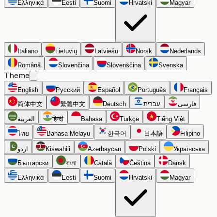
Ελληνικά
Eesti
Suomi
Hrvatski
Magyar
Italiano
Lietuvių
Latviešu
Norsk
Nederlands
Română
Slovenčina
Slovenščina
Svenska
Theme
English
Русский
Español
Português
Français
简体中文
繁體中文
Deutsch
עברית
فارسی
العربية
हिन्दी
Bahasa
Türkçe
Tiếng Việt
ไทย
Bahasa Melayu
한국어
日本語
Filipino
اردو
Kiswahili
Azərbaycan
Polski
Українська
Български
বাংলা
Català
Čeština
Dansk
Ελληνικά
Eesti
Suomi
Hrvatski
Magyar