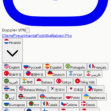
Doppler VPN
Cijene
Preuzimanja
Podrška
Nabavi Pro
Hrvatski
English
Русский
Español
Português
Français
简体中文
繁體中文
Deutsch
עברית
فارسی
العربية
हिन्दी
Bahasa
Türkçe
Tiếng Việt
ไทย
Bahasa Melayu
한국어
日本語
Filipino
اردو
Kiswahili
Azərbaycan
Polski
Українська
Български
বাংলা
Català
Čeština
Dansk