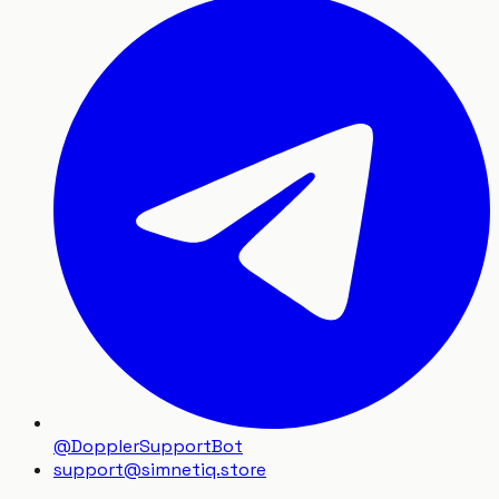
@DopplerSupportBot
support
@
simnetiq.store