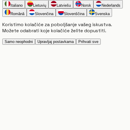
Italiano
Lietuvių
Latviešu
Norsk
Nederlands
Română
Slovenčina
Slovenščina
Svenska
Koristimo kolačiće za poboljšanje vašeg iskustva.
Možete odabrati koje kolačiće želite dopustiti.
Samo neophodni
Upravljaj postavkama
Prihvati sve