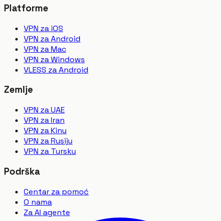
Platforme
VPN za iOS
VPN za Android
VPN za Mac
VPN za Windows
VLESS za Android
Zemlje
VPN za UAE
VPN za Iran
VPN za Kinu
VPN za Rusiju
VPN za Tursku
Podrška
Centar za pomoć
O nama
Za AI agente