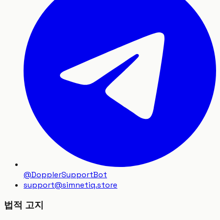
@DopplerSupportBot
support
@
simnetiq.store
법적 고지