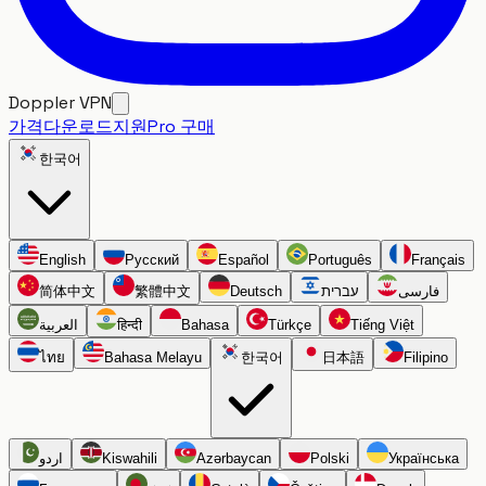
Doppler VPN
가격
다운로드
지원
Pro 구매
한국어
English
Русский
Español
Português
Français
简体中文
繁體中文
Deutsch
עברית
فارسی
العربية
हिन्दी
Bahasa
Türkçe
Tiếng Việt
ไทย
Bahasa Melayu
한국어
日本語
Filipino
اردو
Kiswahili
Azərbaycan
Polski
Українська