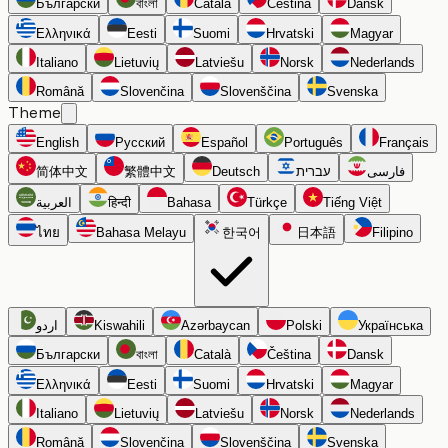
Български
বাংলা
Català
Čeština
Dansk
Ελληνικά
Eesti
Suomi
Hrvatski
Magyar
Italiano
Lietuvių
Latviešu
Norsk
Nederlands
Română
Slovenčina
Slovenščina
Svenska
Theme
English
Русский
Español
Português
Français
简体中文
繁體中文
Deutsch
עברית
فارسی
العربية
हिन्दी
Bahasa
Türkçe
Tiếng Việt
ไทย
Bahasa Melayu
한국어
日本語
Filipino
اردو
Kiswahili
Azərbaycan
Polski
Українська
Български
বাংলা
Català
Čeština
Dansk
Ελληνικά
Eesti
Suomi
Hrvatski
Magyar
Italiano
Lietuvių
Latviešu
Norsk
Nederlands
Română
Slovenčina
Slovenščina
Svenska