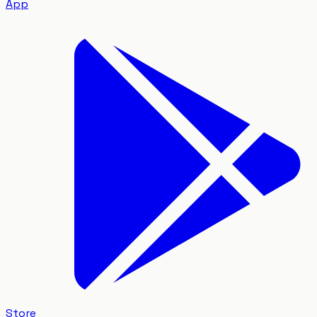
App
Store