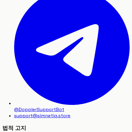
@DopplerSupportBot
support
@
simnetiq.store
법적 고지