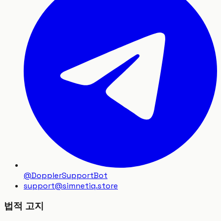
@DopplerSupportBot
support
@
simnetiq.store
법적 고지