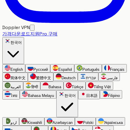
Doppler VPN
가격
다운로드
지원
Pro 구매
한국어
English
Русский
Español
Português
Français
简体中文
繁體中文
Deutsch
עברית
فارسی
العربية
हिन्दी
Bahasa
Türkçe
Tiếng Việt
ไทย
Bahasa Melayu
한국어
日本語
Filipino
اردو
Kiswahili
Azərbaycan
Polski
Українська