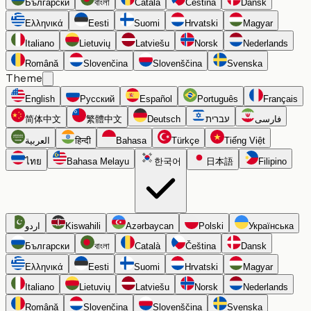
Български
বাংলা
Català
Čeština
Dansk
Ελληνικά
Eesti
Suomi
Hrvatski
Magyar
Italiano
Lietuvių
Latviešu
Norsk
Nederlands
Română
Slovenčina
Slovenščina
Svenska
Theme
English
Русский
Español
Português
Français
简体中文
繁體中文
Deutsch
עברית
فارسی
العربية
हिन्दी
Bahasa
Türkçe
Tiếng Việt
ไทย
Bahasa Melayu
한국어
日本語
Filipino
اردو
Kiswahili
Azərbaycan
Polski
Українська
Български
বাংলা
Català
Čeština
Dansk
Ελληνικά
Eesti
Suomi
Hrvatski
Magyar
Italiano
Lietuvių
Latviešu
Norsk
Nederlands
Română
Slovenčina
Slovenščina
Svenska