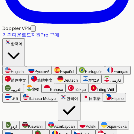
Doppler VPN
가격
다운로드
지원
Pro 구매
한국어
English
Русский
Español
Português
Français
简体中文
繁體中文
Deutsch
עברית
فارسی
العربية
हिन्दी
Bahasa
Türkçe
Tiếng Việt
ไทย
Bahasa Melayu
한국어
日本語
Filipino
اردو
Kiswahili
Azərbaycan
Polski
Українська