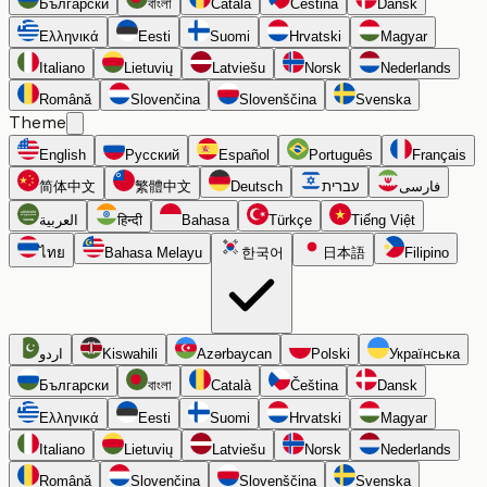
Български
বাংলা
Català
Čeština
Dansk
Ελληνικά
Eesti
Suomi
Hrvatski
Magyar
Italiano
Lietuvių
Latviešu
Norsk
Nederlands
Română
Slovenčina
Slovenščina
Svenska
Theme
English
Русский
Español
Português
Français
简体中文
繁體中文
Deutsch
עברית
فارسی
العربية
हिन्दी
Bahasa
Türkçe
Tiếng Việt
ไทย
Bahasa Melayu
한국어
日本語
Filipino
اردو
Kiswahili
Azərbaycan
Polski
Українська
Български
বাংলা
Català
Čeština
Dansk
Ελληνικά
Eesti
Suomi
Hrvatski
Magyar
Italiano
Lietuvių
Latviešu
Norsk
Nederlands
Română
Slovenčina
Slovenščina
Svenska