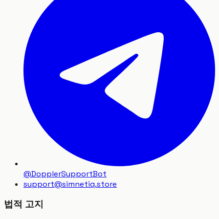
@DopplerSupportBot
support
@
simnetiq.store
법적 고지