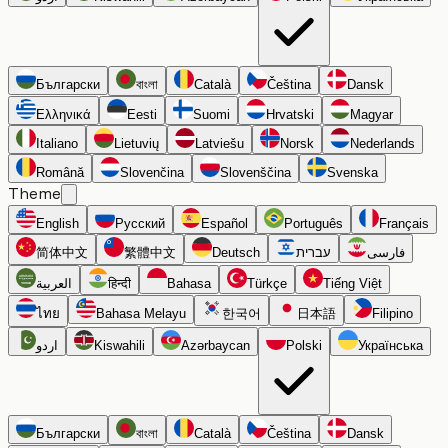
Български
বাংলা
Català
Čeština
Dansk
Ελληνικά
Eesti
Suomi
Hrvatski
Magyar
Italiano
Lietuvių
Latviešu
Norsk
Nederlands
Română
Slovenčina
Slovenščina
Svenska
Theme
English
Русский
Español
Português
Français
简体中文
繁體中文
Deutsch
עברית
فارسی
العربية
हिन्दी
Bahasa
Türkçe
Tiếng Việt
ไทย
Bahasa Melayu
한국어
日本語
Filipino
اردو
Kiswahili
Azərbaycan
Polski
Українська
Български
বাংলা
Català
Čeština
Dansk