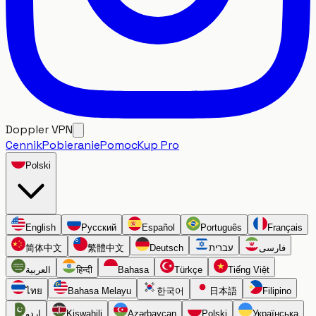
Doppler VPN
Cennik
Pobieranie
Pomoc
Kup Pro
Polski
English
Русский
Español
Português
Français
简体中文
繁體中文
Deutsch
עברית
فارسی
العربية
हिन्दी
Bahasa
Türkçe
Tiếng Việt
ไทย
Bahasa Melayu
한국어
日本語
Filipino
اردو
Kiswahili
Azərbaycan
Polski
Українська