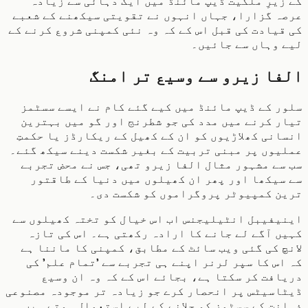
یرِ ملکیت ڈیپ مائنڈ میں ایک دہائی سے زیادہ
 گزارا، جہاں انہوں نے تقویتی سیکھنے کے شعبے
یادت کی قبل اس کے کہ وہ نئی کمپنی شروع کرنے کے
 وہاں سے جائیں۔
ا زیرو سے وسیع تر امنگ
 کے ڈیپ مائنڈ میں کیے گئے کام نے ایسے سسٹمز
 کرنے میں مدد کی جو شطرنج اور گو میں بہترین
نی کھلاڑیوں کو ان کے کھیل کے ریکارڈز یا حکمتِ
وں پر مبنی تربیت کے بغیر شکست دینے سیکھ گئے۔
ے مشہور مثال الفا زیرو تھی، جس نے محض تجربے
یکھا اور پھر ان کھیلوں میں دنیا کے طاقتور
ن کمپیوٹر پروگراموں کو شکست دی۔
فیبل انٹیلیجنس اب اس خیال کو تختہ کھیلوں سے
 آگے لے جانے کا ارادہ رکھتی ہے۔ اس کی تازہ
 کی گئی ویب سائٹ کے مطابق، کمپنی کا ماننا ہے
س کا سپر لرنر اپنے ہی تجربے سے 'تمام علم' کی
فت کر سکتا ہے، بجائے اس کے کہ وہ ان وسیع
اسیٹس پر انحصار کرے جو زیادہ تر موجودہ مصنوعی
ت کے سسٹمز کو چلانے کے لیے استعمال ہوتے ہیں۔