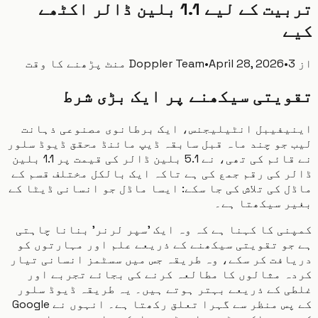
تربیت کے لیے 1.1 بلین ڈالر اکٹھے
ے
پڑھنے کا وقت
•
April 28, 2026
•
Doppler Team
یتی سیکھنے پر ایک بڑی شرط
یفیبل انٹیلیجنس، ایک برطانوی مصنوعی ذہانت
جو چند ماہ قبل سابقہ ڈیپ مائنڈ محقق ڈیوڈ سلور
نے قائم کی تھی، نے 5.1 بلین ڈالر کی قیمت پر 1.1 بلین
 کی رقم جمع کی ہے تاکہ ایک بالکل مختلف قسم کے
 کی تلاش کی جا سکے: ایسا ماڈل جو انسانی ڈیٹا کے
ر سیکھتا ہے۔
ی کا کہنا ہے کہ وہ ایک 'سپر لرنر' بنانا چاہتی
و تقویتی سیکھنے کے ذریعے علم اور مہارتوں کو
فت کر سکے، وہ طریقہ جس میں سسٹمز انسانی تیار
 مثالوں کا مطالعہ کرنے کی بجائے تجربے اور
 کے ذریعے بہتر ہوتے ہیں۔ یہ طریقہ ڈیوڈ سلور
کے پس منظر سے گہرا تعلق رکھتا ہے۔ انہوں نے Google