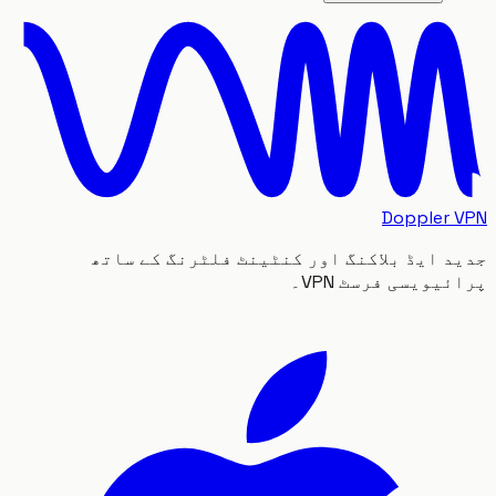
Doppler
 ایڈ بلاکنگ اور کنٹینٹ فلٹرنگ کے ساتھ
یویسی فرسٹ VPN۔