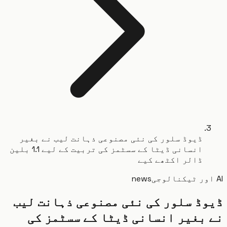
ڈیوڈ سلور کی نئی مصنوعی ذہانت لیب نے بغیر
انسانی ڈیٹا کے سسٹمز کی تربیت کے لیے 1.1 بلین
ڈالر اکٹھے کیے
news
ڈ سلور کی نئی مصنوعی ذہانت لیب
بغیر انسانی ڈیٹا کے سسٹمز کی