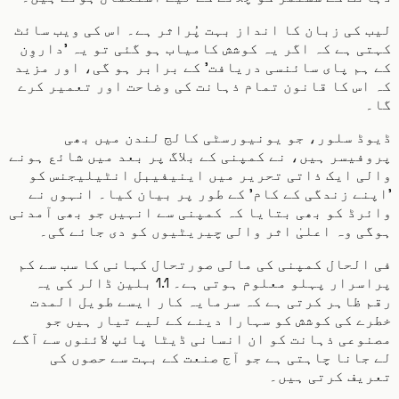
کی زبان کا انداز بہت پُراثر ہے۔ اس کی ویب سائٹ
 ہے کہ اگر یہ کوشش کامیاب ہو گئی تو یہ 'داروِن
م پای سائنسی دریافت' کے برابر ہو گی، اور مزید
س کا قانون تمام ذہانت کی وضاحت اور تعمیر کرے
 سلور، جو یونیورسٹی کالج لندن میں بھی
یسر ہیں، نے کمپنی کے بلاگ پر بعد میں شائع ہونے
ی ایک ذاتی تحریر میں اینیفیبل انٹیلیجنس کو
ے زندگی کے کام' کے طور پر بیان کیا۔ انہوں نے
ڈ کو بھی بتایا کہ کمپنی سے انہیں جو بھی آمدنی
 وہ اعلیٰ اثر والی چیریٹیوں کو دی جائے گی۔
لحال کمپنی کی مالی صورتحال کہانی کا سب سے کم
پراسرار پہلو معلوم ہوتی ہے۔ 1.1 بلین ڈالر کی یہ
ظاہر کرتی ہے کہ سرمایہ کار ایسے طویل المدت
 کی کوشش کو سہارا دینے کے لیے تیار ہیں جو
عی ذہانت کو ان انسانی ڈیٹا پائپ لائنوں سے آگے
انا چاہتی ہے جو آج صنعت کے بہت سے حصوں کی
یف کرتی ہیں۔