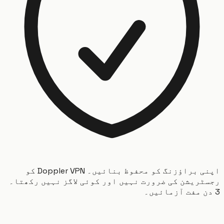
اپنی براؤزنگ کو محفوظ بنائیں۔ Doppler VPN کو
ریشن کی ضرورت نہیں اور کوئی لاگز نہیں رکھتا۔