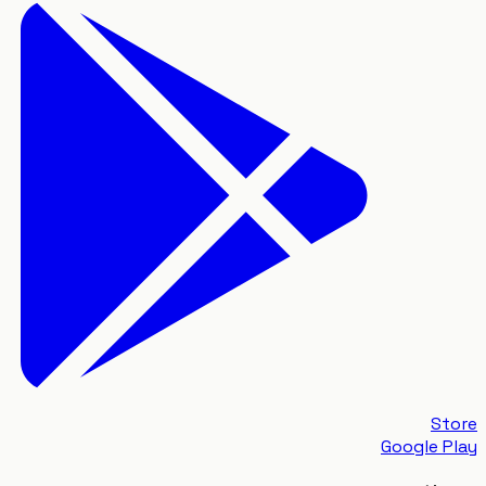
S
Google 