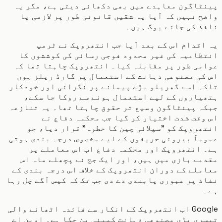
اگون معاہدے میں بھی دکھائی دیتی ہے، مگر یہ
 نہیں کہ آیا یہ شقیں قانونی طور پر لازمی یا
 کی جانے یوگ ہیں۔
قدام اس کے بعد آیا جب انتھروپک نے ٹرمپ
امیہ کی غیر محدود فوجی رسائی کی کوششوں کا
ی طور پر مقابلہ کیا۔ انتھروپک چاہتا تھا کہ
ی مصنوعی ذہانت کے استعمال پر گارڈ ریلز ہوں
 اسے گھریلو بڑے پیمانے پر نگرانی اور خودکار
اروں کے لیے استعمال ہونے سے روکا جا سکے،
 پینٹاگون وسیع تر حقوق چاہتا تھا۔ یہ تنازعہ
قت شدت اختیار کر گیا جب محکمہ دفاع نے
روپک کو "سپلائی چین کا خطرہ" قرار دیا، جو
اً بیرونی حریفوں کے لیے مخصوص درجہ بندی ہوتی
انتھروپک اور محکمہ دفاع اب اس معاملے پر
ے بازی میں ہیں، اور ایک جج نے پچھلے ماہ اس
لے کے دوران انتھروپک کے خلاف اس درجہ بندی کے
 پر عبوری پابندی دے دی جب تک کہ کیس آگے چل رہا
Google اب انتھروپک کے انکار سے فائدہ اٹھانے والی
ی بڑی مصنوعی ذہانت کمپنی بن چکا ہے۔ اوپن اے