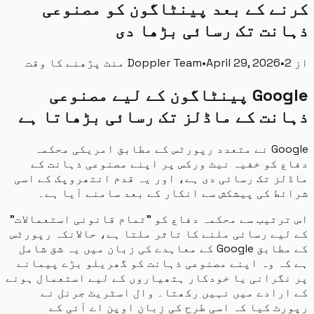
ے کے بعد پینٹاگون کو مصنوعی
نت تک رسائی بڑھا دی
پڑھنے کا وقت
•
April 29, 2026
•
Doppler Team
Google پینٹاگون کے لیے مصنوعی
نت کے ماڈلز تک رسائی بڑھاتا ہے
Google نے متعدد رپورٹس کے مطابق امریکی محکمہ
 کو خفیہ نیٹ ورکس پر اپنے مصنوعی ذہانت کے
ز تک رسائی دی ہے، اور یہ قدم انتھروپک کے اسی
ط کی پیشکش سے انکار کے بعد سامنے آیا ہے۔
رتیب سے محکمہ دفاع کو "تمام قانونی استعمالات"
یے رسائی ملنے کا تاثر ملتا ہے، حالانکہ رپورٹس
کے مطابق Google کے معاہدے کی زبان میں یہ شق شامل
ہ وہ اپنے مصنوعی ذہانت کو گھریلو بڑے پیمانے
نگرانی یا خودکار ہتھیاروں کے لیے استعمال ہونے
رادے میں نہیں رکھتا۔ وال اسٹریٹ جرنل نے
ٹ کیا کہ اسی طرح کی زبان اوپن اے آئی کے