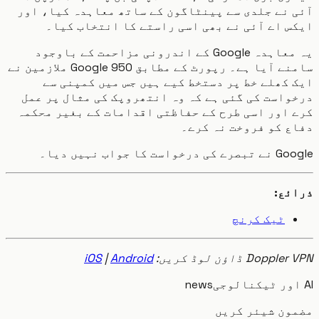
نے جلدی سے پینٹاگون کے ساتھ معاہدہ کیا، اور
 اے آئی نے بھی اسی راستے کا انتخاب کیا۔
یہ معاہدہ Google کے اندرونی مزاحمت کے باوجود
سامنے آیا ہے۔ رپورٹ کے مطابق 950 Google ملازمین نے
کھلے خط پر دستخط کیے ہیں جس میں کمپنی سے
است کی گئی ہے کہ وہ انتھروپک کی مثال پر عمل
اور اسی طرح کے حفاظتی اقدامات کے بغیر محکمہ
 کو فروخت نہ کرے۔
است کا جواب نہیں دیا۔
ئع:
ٹیک کرنچ
Dop ڈاؤن لوڈ کریں:
Android
|
iOS
news
ون شیئر کریں