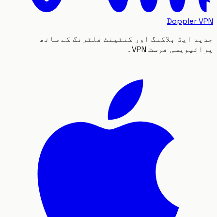
Doppler
 ایڈ بلاکنگ اور کنٹینٹ فلٹرنگ کے ساتھ
یویسی فرسٹ VPN۔