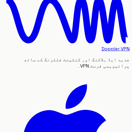
Doppler
 ایڈ بلاکنگ اور کنٹینٹ فلٹرنگ کے ساتھ
یویسی فرسٹ VPN۔