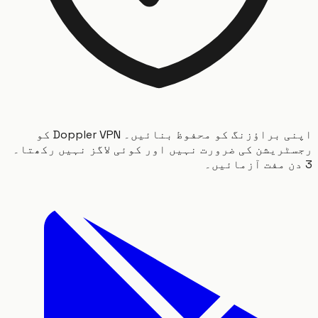
اپنی براؤزنگ کو محفوظ بنائیں۔ Doppler VPN کو
ریشن کی ضرورت نہیں اور کوئی لاگز نہیں رکھتا۔