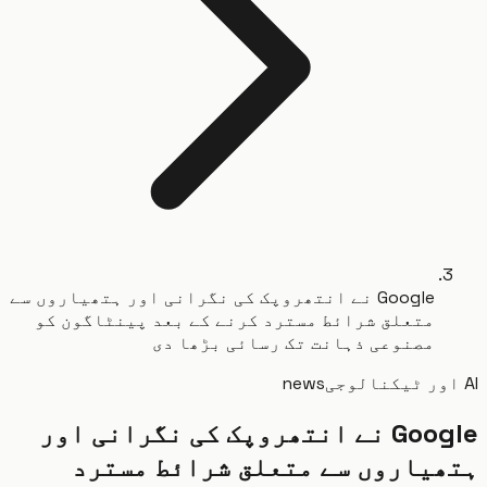
Google نے انتھروپک کی نگرانی اور ہتھیاروں سے
متعلق شرائط مسترد کرنے کے بعد پینٹاگون کو
مصنوعی ذہانت تک رسائی بڑھا دی
news
Google نے انتھروپک کی نگرانی اور
یاروں سے متعلق شرائط مسترد