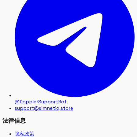
@DopplerSupportBot
support
@
simnetiq.store
法律信息
隐私政策