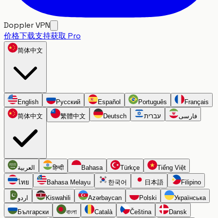
Doppler VPN
价格
下载
支持
获取 Pro
简体中文
English
Русский
Español
Português
Français
简体中文
繁體中文
Deutsch
עברית
فارسی
العربية
हिन्दी
Bahasa
Türkçe
Tiếng Việt
ไทย
Bahasa Melayu
한국어
日本語
Filipino
اردو
Kiswahili
Azərbaycan
Polski
Українська
Български
বাংলা
Català
Čeština
Dansk