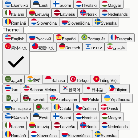
Ελληνικά
Eesti
Suomi
Hrvatski
Magyar
Italiano
Lietuvių
Latviešu
Norsk
Nederlands
Română
Slovenčina
Slovenščina
Svenska
Theme
English
Русский
Español
Português
Français
简体中文
繁體中文
Deutsch
עברית
فارسی
العربية
हिन्दी
Bahasa
Türkçe
Tiếng Việt
ไทย
Bahasa Melayu
한국어
日本語
Filipino
اردو
Kiswahili
Azərbaycan
Polski
Українська
Български
বাংলা
Català
Čeština
Dansk
Ελληνικά
Eesti
Suomi
Hrvatski
Magyar
Italiano
Lietuvių
Latviešu
Norsk
Nederlands
Română
Slovenčina
Slovenščina
Svenska