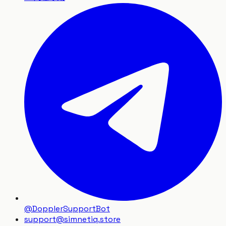
@DopplerSupportBot
support
@
simnetiq.store