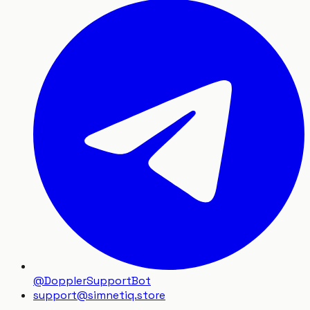
@DopplerSupportBot
support
@
simnetiq.store