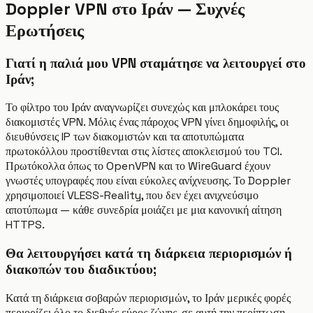
Doppler VPN στο Ιράν — Συχνές
Ερωτήσεις
Γιατί η παλιά μου VPN σταμάτησε να λειτουργεί στο
Ιράν;
Το φίλτρο του Ιράν αναγνωρίζει συνεχώς και μπλοκάρει τους
διακομιστές VPN. Μόλις ένας πάροχος VPN γίνει δημοφιλής, οι
διευθύνσεις IP των διακομιστών και τα αποτυπώματα
πρωτοκόλλου προστίθενται στις λίστες αποκλεισμού του TCI.
Πρωτόκολλα όπως το OpenVPN και το WireGuard έχουν
γνωστές υπογραφές που είναι εύκολες ανίχνευσης. Το Doppler
χρησιμοποιεί VLESS-Reality, που δεν έχει ανιχνεύσιμο
αποτύπωμα — κάθε συνεδρία μοιάζει με μια κανονική αίτηση
HTTPS.
Θα λειτουργήσει κατά τη διάρκεια περιορισμών ή
διακοπών του διαδικτύου;
Κατά τη διάρκεια σοβαρών περιορισμών, το Ιράν μερικές φορές
περιορίζει όλο το διεθνές εύρος ζώνης, σε αυτή την περίπτωση