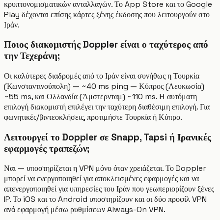
κρυπτονομισματικών ανταλλαγών. Το App Store και το Google
Play δέχονται επίσης κάρτες ξένης έκδοσης που λειτουργούν στο
Ιράν.
Ποιος διακομιστής Doppler είναι ο ταχύτερος από
την Τεχεράνη;
Οι καλύτερες διαδρομές από το Ιράν είναι συνήθως η Τουρκία
(Κωνσταντινούπολη) — ~40 ms ping — Κύπρος (Λευκωσία)
~55 ms, και Ολλανδία (Άμστερνταμ) ~110 ms. Η αυτόματη
επιλογή διακομιστή επιλέγει την ταχύτερη διαθέσιμη επιλογή. Για
φωνητικές/βιντεοκλήσεις, προτιμήστε Τουρκία ή Κύπρο.
Λειτουργεί το Doppler σε Snapp, Tapsi ή Ιρανικές
εφαρμογές τραπεζών;
Ναι — υποστηρίζεται η VPN μόνο όταν χρειάζεται. Το Doppler
μπορεί να ενεργοποιηθεί για αποκλεισμένες εφαρμογές και να
απενεργοποιηθεί για υπηρεσίες του Ιράν που γεωπεριορίζουν ξένες
IP. Το iOS και το Android υποστηρίζουν και οι δύο προφίλ VPN
ανά εφαρμογή μέσω ρυθμίσεων Always-On VPN.