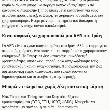
καμία VPN δεν μπορεί να παρέχει κανονική ταχύτητα. Υπό
κανονικό φιλτράρισμα (η προεπιλεγμένη κατάσταση για τους
περισσότερους μήνες), το Doppler παραμένει συνδεδεμένο και
χρησιμοποιήσιμο. Ενημερώνουμε τα σημεία του διακομιστή
γρήγορα όταν ανιχνεύονται αποκλεισμοί.
Είναι ασφαλές να χρησιμοποιώ μια VPN στο Ιράν;
Οι VPN είναι τεχνικά απαγορευμένες στο Ιράν αλλά η εφαρμογή σε
ατομικούς χρήστες είναι σπάνια — εκατομμύρια τις χρησιμοποιούν
καθημερινά. Το Doppler δεν καταγράφει συνδέσεις ή
δραστηριότητα, οπότε δεν μπορούμε να αναγνωρίσουμε τους
χρήστες ακόμη και αν αναγκαστούμε. Χρησιμοποιούμε την ίδια
αρχιτεκτονική χωρίς καταγραφές που εμπιστεύονται οι
δημοσιογράφοι και οι ακτιβιστές στην περιοχή.
Μπορώ να πληρώσω χωρίς ξένη πιστωτική κάρτα;
Ναι. Το ρομπότ Telegram του Doppler δέχεται
κρυπτονομίσματα (BTC, ETH, USDT, USDC). Μπορείτε να
αγοράσετε μια συνδρομή σε ριάλ μέσω τοπικών