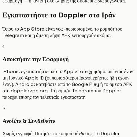
εφαρμογή — η κίνηση ολόκληρης της συσκευής διωρύγωνεται.
Εγκαταστήστε το Doppler στο Ιράν
Όπου το App Store είναι γεω-περιορισμένο, το ρομπότ του
Telegram και η άμεση λήψη APK λειτουργούν ακόμα.
1
Αποκτήστε την Εφαρμογή
iPhone: εγκαταστήστε από το App Store χρησιμοποιώντας έναν
μη Ιρανικό Apple ID (οι περισσότεροι Ιρανοί χρήστες ήδη έχουν
έναν). Android: κατεβάστε από το Google Play ή το άμεσο APK
στο dopplervpn.org. Το ρομπότ Telegram του Doppler
παρέχει επίσης τον τελευταίο εγκαταστάτη.
2
Ανοίξτε & Συνδεθείτε
Χωρίς εγγραφή. Πατήστε το κουμπί σύνδεσης. Το Doppler