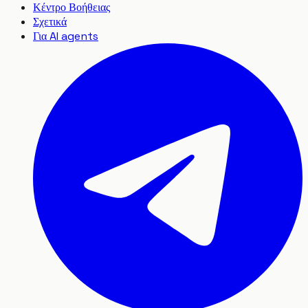
Κέντρο Βοήθειας
Σχετικά
Για AI agents