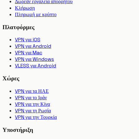
Δωρεάν εργαλεία απορρήτου
Κλήρωση
Πληρωμή με κρύπτο
Πλατφόρμες
VPN για iOS
VPN για Android
VPN για Mac
VPN για Windows
VLESS για Android
Χώρες
VPN για τα ΗΑΕ
VPN για το Ιράν
VPN για την Κίνα
VPN για τη Ρωσία
VPN για την Τουρκία
Υποστήριξη