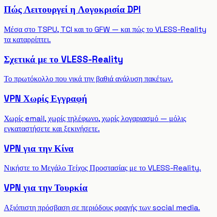
Πώς Λειτουργεί η Λογοκρισία DPI
Μέσα στο TSPU, TCI και το GFW — και πώς το VLESS-Reality
τα καταρρίπτει.
Σχετικά με το VLESS-Reality
Το πρωτόκολλο που νικά την βαθιά ανάλυση πακέτων.
VPN Χωρίς Εγγραφή
Χωρίς email, χωρίς τηλέφωνο, χωρίς λογαριασμό — μόλις
εγκαταστήσετε και ξεκινήσετε.
VPN για την Κίνα
Νικήστε το Μεγάλο Τείχος Προστασίας με το VLESS-Reality.
VPN για την Τουρκία
Αξιόπιστη πρόσβαση σε περιόδους φραγής των social media.