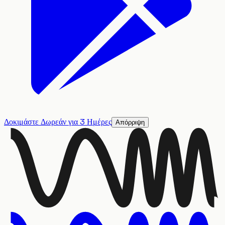
Δοκιμάστε Δωρεάν για 3 Ημέρες
Απόρριψη