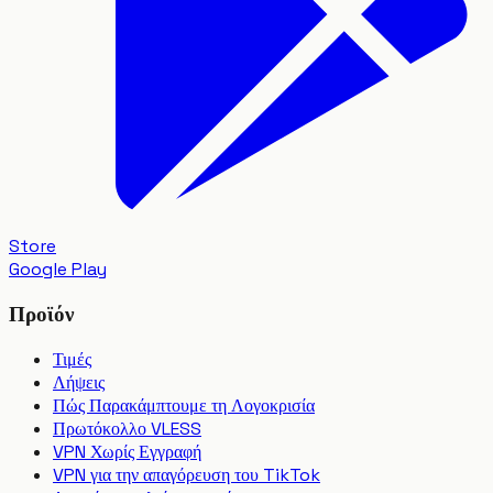
Store
Google Play
Προϊόν
Τιμές
Λήψεις
Πώς Παρακάμπτουμε τη Λογοκρισία
Πρωτόκολλο VLESS
VPN Χωρίς Εγγραφή
VPN για την απαγόρευση του TikTok