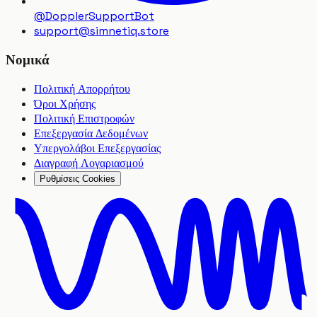
@DopplerSupportBot
support
@
simnetiq.store
Νομικά
Πολιτική Απορρήτου
Όροι Χρήσης
Πολιτική Επιστροφών
Επεξεργασία Δεδομένων
Υπεργολάβοι Επεξεργασίας
Διαγραφή Λογαριασμού
Ρυθμίσεις Cookies