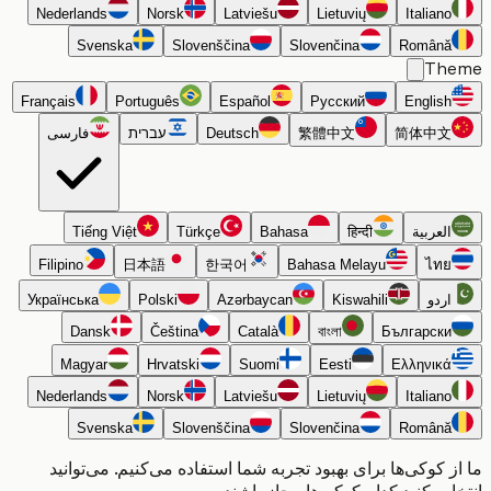
Nederlands
Norsk
Latviešu
Lietuvių
Italiano
Svenska
Slovenščina
Slovenčina
Română
Th
Français
Português
Español
Русский
English
简体中文
繁體中文
Deutsch
עברית
فارسی
العربية
हिन्दी
Bahasa
Türkçe
Tiếng Việt
Filipino
日本語
한국어
Bahasa Melayu
ไทย
اردو
Kiswahili
Azərbaycan
Polski
Українська
Dansk
Čeština
Català
বাংলা
Български
Magyar
Hrvatski
Suomi
Eesti
Ελληνικά
Nederlands
Norsk
Latviešu
Lietuvių
Italiano
Svenska
Slovenščina
Slovenčina
Română
 کوکی‌ها برای بهبود تجربه شما استفاده می‌کنیم. می‌توانید