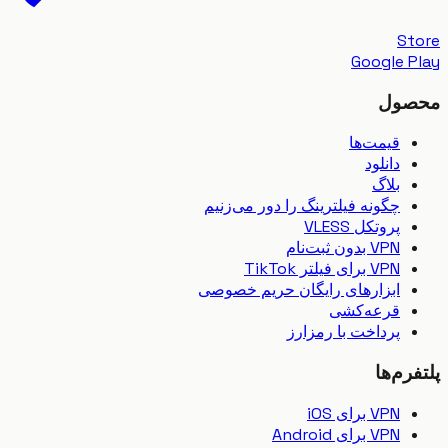
S
Google 
ول
قیمت‌ها
دانلود
بلاگ
چگونه فیلترینگ را دور می‌زنیم
پروتکل VLESS
VPN بدون ثبت‌نام
VPN برای فیلتر TikTok
ابزارهای رایگان حریم خصوصی
قرعه‌کشی
پرداخت با رمزارز
رم‌ها
VPN برای iOS
VPN برای Android