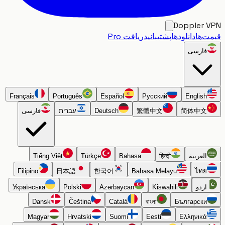
Doppler
‌ها
دانلودها
پشتیبانی
دریافت Pro
فارسی
Français
Português
Español
Русский
English
简体中文
繁體中文
Deutsch
עברית
فارسی
العربية
हिन्दी
Bahasa
Türkçe
Tiếng Việt
Filipino
日本語
한국어
Bahasa Melayu
ไทย
اردو
Kiswahili
Azərbaycan
Polski
Українська
Dansk
Čeština
Català
বাংলা
Български
Magyar
Hrvatski
Suomi
Eesti
Ελληνικά