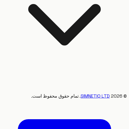
20
SIMNETIQ LTD
. تمام حقوق محفوظ است.