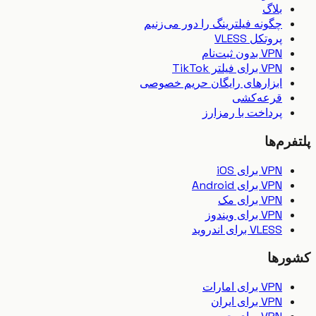
بلاگ
چگونه فیلترینگ را دور می‌زنیم
پروتکل VLESS
VPN بدون ثبت‌نام
VPN برای فیلتر TikTok
ابزارهای رایگان حریم خصوصی
قرعه‌کشی
پرداخت با رمزارز
رم‌ها
VPN برای iOS
VPN برای Android
VPN برای مک
VPN برای ویندوز
VLESS برای اندروید
رها
VPN برای امارات
VPN برای ایران