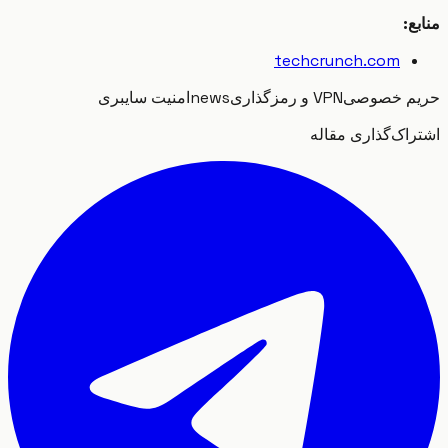
:
techcrunch.com
م خصوصی
VPN و رمزگذاری
news
امنیت سایبری
اک‌گذاری مقاله