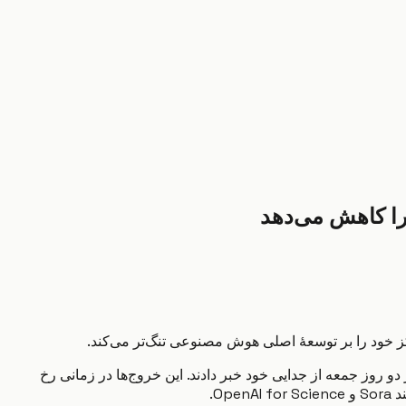
 ابتکار پژوهشی علم OpenAI را بر عهده داشت، و Bill Peebles، پژوهشگری که پشت ابزار تولید ویدیو Sora بود، هر دو روز جمعه از جدایی خود خبر دادند. این خروج‌ها در زمانی رخ