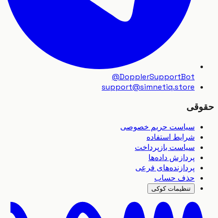
@DopplerSupportBot
support
@
simnetiq.store
قی
سیاست حریم خصوصی
شرایط استفاده
سیاست بازپرداخت
پردازش داده‌ها
پردازنده‌های فرعی
حذف حساب
تنظیمات کوکی