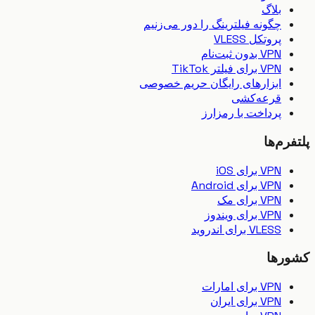
بلاگ
چگونه فیلترینگ را دور می‌زنیم
پروتکل VLESS
VPN بدون ثبت‌نام
VPN برای فیلتر TikTok
ابزارهای رایگان حریم خصوصی
قرعه‌کشی
پرداخت با رمزارز
رم‌ها
VPN برای iOS
VPN برای Android
VPN برای مک
VPN برای ویندوز
VLESS برای اندروید
رها
VPN برای امارات
VPN برای ایران