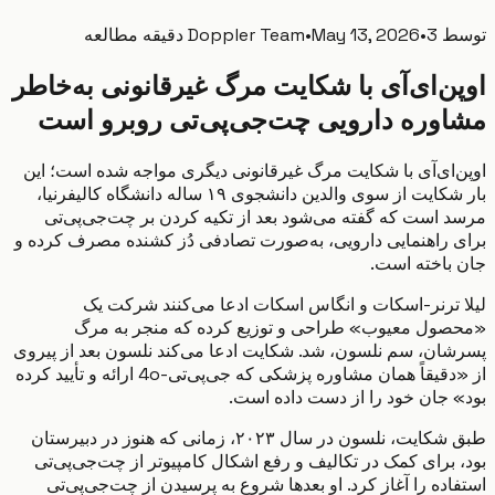
ط
3 دقیقه مطالعه
•
May 13, 2026
•
Doppler Team
ن‌ای‌آی با شکایت مرگ غیرقانونی به‌خاطر
وره دارویی چت‌جی‌پی‌تی روبرو است
‌ای‌آی با شکایت مرگ غیرقانونی دیگری مواجه شده است؛ این
بار شکایت از سوی والدین دانشجوی ۱۹ ساله دانشگاه کالیفرنیا،
 است که گفته می‌شود بعد از تکیه کردن بر چت‌جی‌پی‌تی
 راهنمایی دارویی، به‌صورت تصادفی دُز کشنده مصرف کرده و
باخته است.
 ترنر-اسکات و انگاس اسکات ادعا می‌کنند شرکت یک
ول معیوب» طراحی و توزیع کرده که منجر به مرگ
ان، سم نلسون، شد. شکایت ادعا می‌کند نلسون بعد از پیروی
از «دقیقاً همان مشاوره پزشکی که جی‌پی‌تی-4o ارائه و تأیید کرده
 جان خود را از دست داده است.
طبق شکایت، نلسون در سال ۲۰۲۳، زمانی که هنوز در دبیرستان
 برای کمک در تکالیف و رفع اشکال کامپیوتر از چت‌جی‌پی‌تی
ده را آغاز کرد. او بعدها شروع به پرسیدن از چت‌جی‌پی‌تی