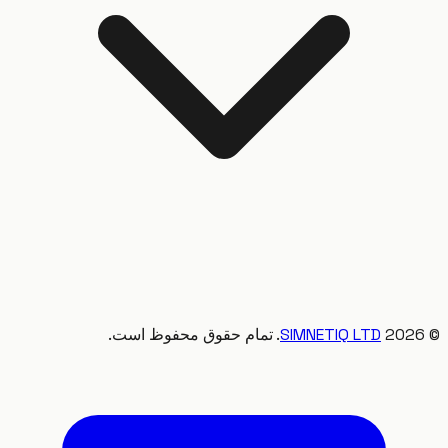
20
SIMNETIQ LTD
. تمام حقوق محفوظ است.