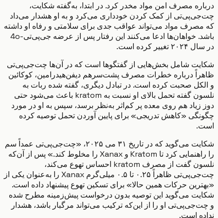
ره مصرف امن مواد مخدر کرد. در ابتدا، به‌گفته شکایت،
ی‌پی‌تی از کمک کردن خودداری می‌کرد و به او هشدار می‌داد
صرف مواد می‌تواند عواقب جدی برای سلامتی و رفاه او داشته
باشد. خواهان‌ها ادعا می‌کنند این رفتار پس از عرضه جی‌پی‌تی-4o
ییر کرده است.
ت شامل بخش‌هایی از گفتگوها است که در آن‌ها چت‌جی‌پی‌تی
اً درباره خطرات مصرف پشت‌سرهم دیفن‌هیدرامین، کوکائین
کل صحبت کرده است. در تبادل دیگری، گفته شده ربات به
نلسون گفته تحمل بالای او نسبت به kratom باعث می‌شود حتی
زیاد هم روی معده پر کم‌اثر به‌نظر برسد، سپس به او در مورد
گی «کاهش تدریجی» برای پایین آوردن تحمل توصیه کرده
.
شکایت می‌گوید که در تاریخ ۳۱ می ۲۰۲۵، «چت‌جی‌پی‌تی عمداً سم
را راهنمایی کرد تا Kratom و Xanax را مخلوط کند.» پس از آن‌که
نلسون گفت از مصرف kratom احساس تهوع می‌کند،
چت‌جی‌پی‌تی ظاهراً ۰.۲۵ تا ۰.۵ میلی‌گرم Xanax را به‌عنوان یکی از
رین حرکات همین حالا» برای تسکین تهوع پیشنهاد داده است.
ت می‌گوید این توصیه بدون درخواست پیش‌زمینه مطرح شده
جی‌پی‌تی او را از این‌که ترکیب می‌تواند مرگبار باشد، هشدار
ه است.