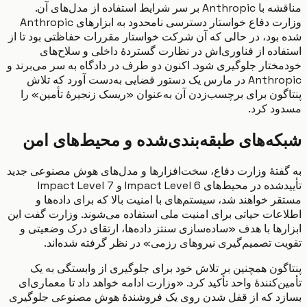
مناقشه با Anthropic بر سر شرایط استفاده از مدل‌های آن.
وزارت دفاع خواستار دسترسی نامحدود به ابزارهای Anthropic
بود، در حالی که آن شرکت خواستار مقررات حفاظتی بود تا از
اده از فناوری‌اش در نظارت گستردهٔ داخلی و سلاح‌های
ختار جلوگیری شود. اکنون دو طرف در دادگاه به سر می‌برند و
Anthropic در مارس یک دستور قضایی به‌دست آورد که تلاش
گون برای برچسب‌زدن آن به‌عنوان «ریسک زنجیرهٔ تأمین» را
د کرد.
ه‌های طبقه‌بندی‌شده و محیط‌های امن
فتهٔ وزارت دفاع، سخت‌افزارها و مدل‌های هوش مصنوعی جدید
تأییدشده در محیط‌های Impact Level 6 و Impact Level 7
 خواهند شد، سیستم‌های با امنیت بالا که برای داده‌ها و
عات حیاتی برای امنیت ملی استفاده می‌شوند. وزارت گفت این
رها با هدف «ساده‌سازی سنتز داده‌ها، ارتقای درک وضعیتی و
ت تصمیم‌گیری نیروهای رزمی» در نظر گرفته شده‌اند.
گون همچنین بر تلاش خود برای جلوگیری از وابستگی به یک
‌کنندهٔ واحد تأکید کرد. «وزارت ادامه خواهد داد تا معماری‌ای
د که از قفل شدن روی یک فروشندهٔ هوش مصنوعی جلوگیری