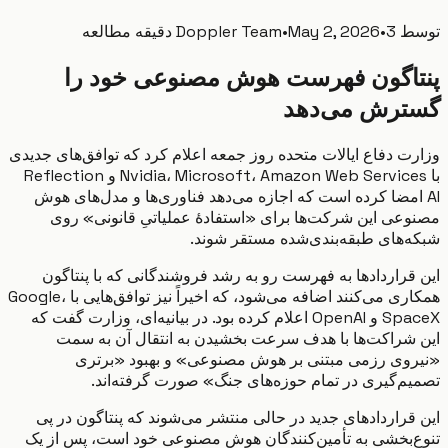
ط
3 دقیقه مطالعه
•
May 2, 2026
•
Doppler Team
اگون فهرست هوش مصنوعی خود را
رش می‌دهد
ت دفاع ایالات متحده روز جمعه اعلام کرد که توافق‌های جدیدی
با Nvidia، Microsoft، Amazon Web Services و Reflection
 امضا کرده است که اجازه می‌دهد فناوری‌ها و مدل‌های هوش
عی این شرکت‌ها برای «استفادهٔ عملیاتیِ قانونی» روی
‌های طبقه‌بندی‌شده مستقر شوند.
قراردادها به فهرست رو به رشد فروشندگانی که با پنتاگون
همکاری می‌کنند اضافه می‌شود، که اخیراً نیز توافق‌هایی با Google،
SpaceX و OpenAI اعلام کرده بود. در بیانیه‌ای، وزارت گفت که
شراکت‌ها با هدف سرعت بخشیدن به انتقال آن به سمت
وی رزمی مبتنی بر هوش مصنوعی» و بهبود «برتری
م‌گیری در تمام حوزه‌های جنگ» صورت گرفته‌اند.
قراردادهای جدید در حالی منتشر می‌شوند که پنتاگون در پی
‌بخشی به تأمین‌کنندگان هوش مصنوعی خود است، پس از یک