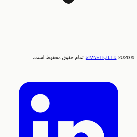
20
SIMNETIQ LTD
. تمام حقوق محفوظ است.