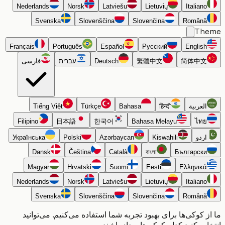
Nederlands
Norsk
Latviešu
Lietuvių
Italiano
Svenska
Slovenščina
Slovenčina
Română
Th
Français
Português
Español
Русский
English
简体中文
繁體中文
Deutsch
עברית
فارسی
العربية
हिन्दी
Bahasa
Türkçe
Tiếng Việt
Filipino
日本語
한국어
Bahasa Melayu
ไทย
اردو
Kiswahili
Azərbaycan
Polski
Українська
Dansk
Čeština
Català
বাংলা
Български
Magyar
Hrvatski
Suomi
Eesti
Ελληνικά
Nederlands
Norsk
Latviešu
Lietuvių
Italiano
Svenska
Slovenščina
Slovenčina
Română
 کوکی‌ها برای بهبود تجربه شما استفاده می‌کنیم. می‌توانید