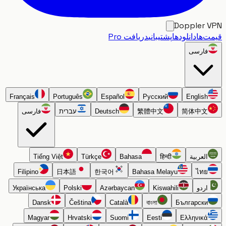
Doppler
‌ها
دانلودها
پشتیبانی
دریافت Pro
فارسی
Français
Português
Español
Русский
English
简体中文
繁體中文
Deutsch
עברית
فارسی
العربية
हिन्दी
Bahasa
Türkçe
Tiếng Việt
Filipino
日本語
한국어
Bahasa Melayu
ไทย
اردو
Kiswahili
Azərbaycan
Polski
Українська
Dansk
Čeština
Català
বাংলা
Български
Magyar
Hrvatski
Suomi
Eesti
Ελληνικά