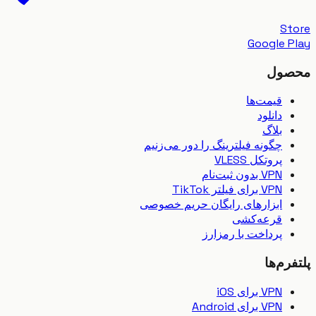
S
Google 
ول
قیمت‌ها
دانلود
بلاگ
چگونه فیلترینگ را دور می‌زنیم
پروتکل VLESS
VPN بدون ثبت‌نام
VPN برای فیلتر TikTok
ابزارهای رایگان حریم خصوصی
قرعه‌کشی
پرداخت با رمزارز
رم‌ها
VPN برای iOS
VPN برای Android