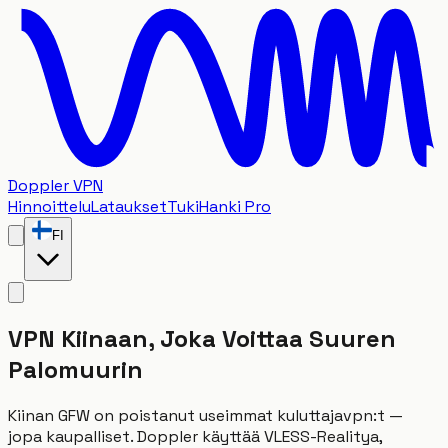
Doppler VPN
Hinnoittelu
Lataukset
Tuki
Hanki Pro
FI
VPN Kiinaan, Joka Voittaa Suuren
Palomuurin
Kiinan GFW on poistanut useimmat kuluttajavpn:t —
jopa kaupalliset. Doppler käyttää VLESS-Realitya,