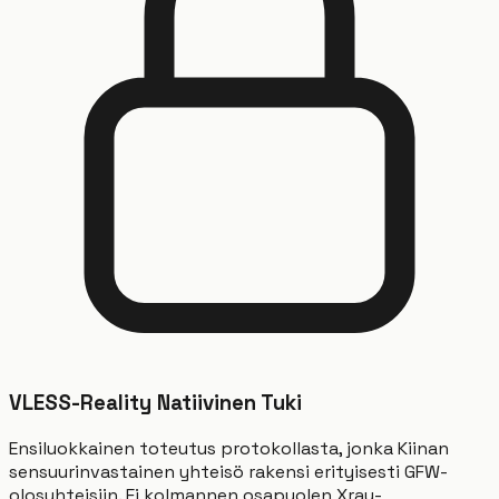
VLESS-Reality Natiivinen Tuki
Ensiluokkainen toteutus protokollasta, jonka Kiinan
sensuurinvastainen yhteisö rakensi erityisesti GFW-
olosuhteisiin. Ei kolmannen osapuolen Xray-