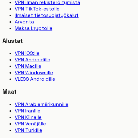
VPN ilman rekisteröitymistä
VPN TikTok-estolle
Ilmaiset tietosuojatyökalut
Arvonta
Maksa kryptolla
Alustat
VPN iOS:lle
VPN Androidille
VPN Macille
VPN Windowsille
VLESS Androidille
Maat
VPN Arabiemiirikunnille
VPN Iranille
VPN Kiinalle
VPN Venäjälle
VPN Turkille