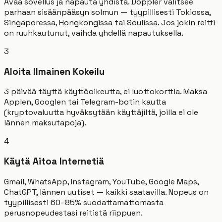
Avaa sovellus ja napauta yhdistä. Doppler valitsee
parhaan sisäänpääsyn solmun — tyypillisesti Tokiossa,
Singaporessa, Hongkongissa tai Soulissa. Jos jokin reitti
on ruuhkautunut, vaihda yhdellä napautuksella.
3
Aloita Ilmainen Kokeilu
3 päivää täyttä käyttöoikeutta, ei luottokorttia. Maksa
Applen, Googlen tai Telegram-botin kautta
(kryptovaluutta hyväksytään käyttäjiltä, joilla ei ole
lännen maksutapoja).
4
Käytä Aitoa Internetiä
Gmail, WhatsApp, Instagram, YouTube, Google Maps,
ChatGPT, lännen uutiset — kaikki saatavilla. Nopeus on
tyypillisesti 60–85% suodattamattomasta
perusnopeudestasi reitistä riippuen.