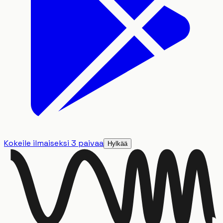
Kokeile ilmaiseksi 3 paivaa
Hylkää