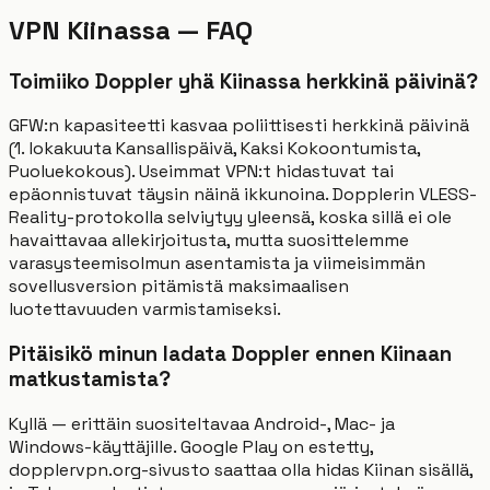
VPN Kiinassa — FAQ
Toimiiko Doppler yhä Kiinassa herkkinä päivinä?
GFW:n kapasiteetti kasvaa poliittisesti herkkinä päivinä
(1. lokakuuta Kansallispäivä, Kaksi Kokoontumista,
Puoluekokous). Useimmat VPN:t hidastuvat tai
epäonnistuvat täysin näinä ikkunoina. Dopplerin VLESS-
Reality-protokolla selviytyy yleensä, koska sillä ei ole
havaittavaa allekirjoitusta, mutta suosittelemme
varasysteemisolmun asentamista ja viimeisimmän
sovellusversion pitämistä maksimaalisen
luotettavuuden varmistamiseksi.
Pitäisikö minun ladata Doppler ennen Kiinaan
matkustamista?
Kyllä — erittäin suositeltavaa Android-, Mac- ja
Windows-käyttäjille. Google Play on estetty,
dopplervpn.org-sivusto saattaa olla hidas Kiinan sisällä,