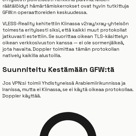
räätälöidyt hämärtämiskerrokset ovat hyvin tutkittuja
GFW:n operaattoreiden keskuudessa.
VLESS-Reality kehitettiin Kiinassa v2ray/xray-yhteisön
toimesta erityisesti siksi, että kaikki muut protokollat
jatkuvasti estettiin. Se suorittaa oikean TLS-käsittelyn
oikean verkkosivuston kanssa — ei ole sormenjälkeä,
jota havaita. Doppler toimittaa tämän protokollan
natively kaikilla alustoilla.
Suunniteltu Kestämään GFW:tä
Jos VPN:si toimii Yhdistyneissä Arabiemiirikunnissa ja
Iranissa, mutta ei Kiinassa, se ei käytä oikeaa protokollaa.
Doppler käyttää.