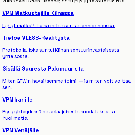
kuin sovelluksen liikenne; botti pysyy tavoitettavissa.
VPN Matkustajille Kiinassa
Lyhyt matka? Tässä mitä asentaa ennen nousua.
Tietoa VLESS-Realitysta
Protokolla, joka syntyi Kiinan sensuurinvastaisesta
yhteisöstä.
Sisällä Suuresta Palomuurista
Miten GFW:n havaitsemme toimii — ja miten voit voittaa
sen.
VPN Iranille
Pysy yhteydessä maanlaajuisesta suodatuksesta
huolimatta.
VPN Venäjälle