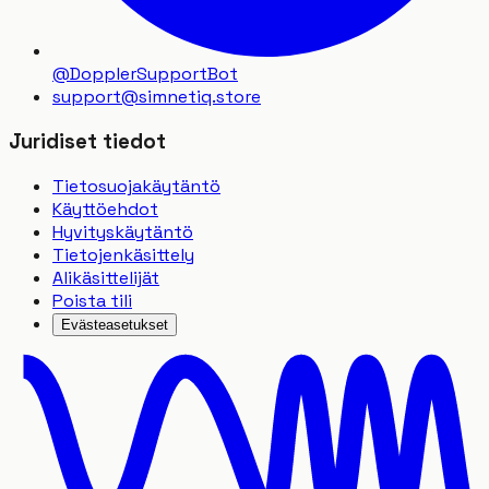
@DopplerSupportBot
support
@
simnetiq.store
Juridiset tiedot
Tietosuojakäytäntö
Käyttöehdot
Hyvityskäytäntö
Tietojenkäsittely
Alikäsittelijät
Poista tili
Evästeasetukset