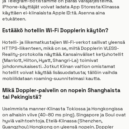
ja Telegram-botistamme on paras varajärjestelmä.
iPhone-käyttäjät voivat ladata App Storesta Kiinassa
käyttäen ei-kiinalaista Apple ID:tä. Asenna aina
etukäteen.
Estääkö hotellin Wi-Fi Dopplerin käytön?
Hotelli- ja liikematkustajien Wi-Fi-verkot sallivat yleensä
HTTPS-liikenteen, mikä on se, miltä Dopplerin VLESS-
Reality-protokolla näyttää. Kansainväliset ketjuhotellit
(Marriott, Hilton, Hyatt, Shangri-La) toimivat
johdonmukaisesti. Jotkut Kiinan valtion omistamat
hotellit voivat käyttää lisäsuodatusta; tällöin vaihda
mobiilidataan roaming-suunnitelmasi kautta.
Mikä Doppler-palvelin on nopein Shanghaista
tai Pekingistä?
Useimmista manner-Kiinasta Tokiossa ja Hongkongissa
on alhaisin viive (40–80 ms ping). Singapore ja Soul ovat
hyviä vaihtoehtoja. Etelä-Kiinassa (Shenzhen,
Guangzhou) Hongkong on yleensä nopein. Doppler