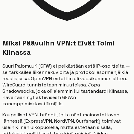
Miksi Päävuihn VPN:t Eivät Toimi
Kiinassa
Suuri Palomuuri (GFW) ei pelkästään estä IP-osoitteita —
se tarkkailee liikennekuvioita ja protokollasormenjälkiä
reaaliajassa. OpenVPN estettiin yli vuosikymmen sitten.
WireGuard tunnistetaan minuuteissa. Jopa
Shadowsocks, joka oli aiemmin kultastandardi Kiinassa,
havaitaan nyt aktiivisesti GFW:n
koneoppimisklassifikoijilla.
Kaupalliset VPN-brändit, joita näet mainostettavan
lännessä (ExpressVPN, NordVPN, Surfshark) toimivat
usein Kiinan ulkopuolella, mutta estetään sisällä,
erityisesti poliittisesti herkkinä päivinä. Niiden