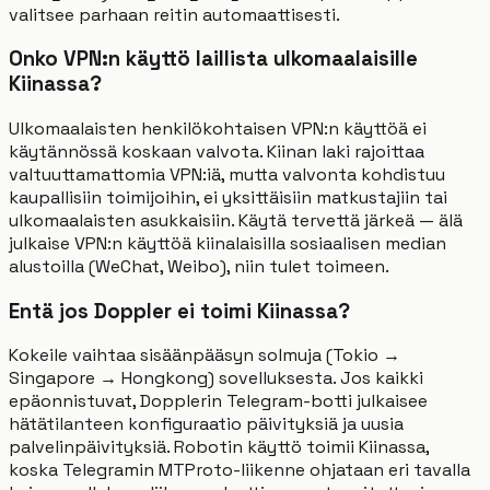
valitsee parhaan reitin automaattisesti.
Onko VPN:n käyttö laillista ulkomaalaisille
Kiinassa?
Ulkomaalaisten henkilökohtaisen VPN:n käyttöä ei
käytännössä koskaan valvota. Kiinan laki rajoittaa
valtuuttamattomia VPN:iä, mutta valvonta kohdistuu
kaupallisiin toimijoihin, ei yksittäisiin matkustajiin tai
ulkomaalaisten asukkaisiin. Käytä tervettä järkeä — älä
julkaise VPN:n käyttöä kiinalaisilla sosiaalisen median
alustoilla (WeChat, Weibo), niin tulet toimeen.
Entä jos Doppler ei toimi Kiinassa?
Kokeile vaihtaa sisäänpääsyn solmuja (Tokio →
Singapore → Hongkong) sovelluksesta. Jos kaikki
epäonnistuvat, Dopplerin Telegram-botti julkaisee
hätätilanteen konfiguraatio päivityksiä ja uusia
palvelinpäivityksiä. Robotin käyttö toimii Kiinassa,
koska Telegramin MTProto-liikenne ohjataan eri tavalla