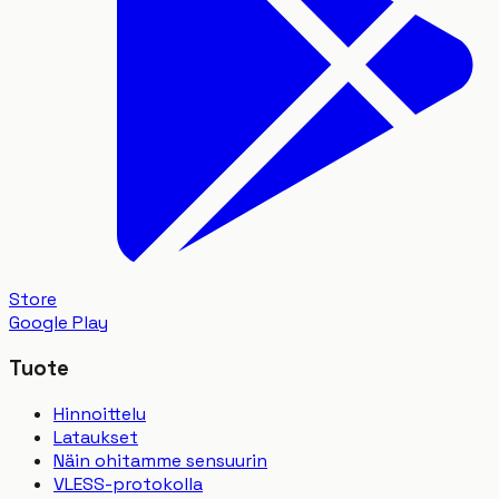
Store
Google Play
Tuote
Hinnoittelu
Lataukset
Näin ohitamme sensuurin
VLESS-protokolla