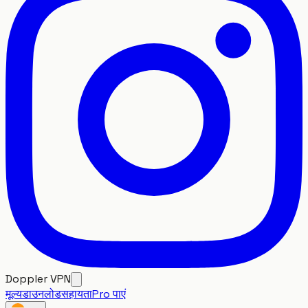
Doppler VPN
मूल्य
डाउनलोड
सहायता
Pro पाएं