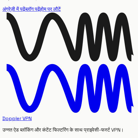
अंग्रेज़ी में पढ़ें
ब्लॉग पढ़ें
होम पर लौटें
Doppler VPN
उन्नत ऐड ब्लॉकिंग और कंटेंट फिल्टरिंग के साथ प्राइवेसी-फर्स्ट VPN।