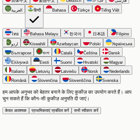
简体中文
繁體中文
Deutsch
עברית
فارسی
العربية
हिन्दी
Bahasa
Türkçe
Tiếng Việt
ไทย
Bahasa Melayu
한국어
日本語
Filipino
اردو
Kiswahili
Azərbaycan
Polski
Українська
Български
বাংলা
Català
Čeština
Dansk
Ελληνικά
Eesti
Suomi
Hrvatski
Magyar
Italiano
Lietuvių
Latviešu
Norsk
Nederlands
Română
Slovenčina
Slovenščina
Svenska
हम आपके अनुभव को बेहतर बनाने के लिए कुकीज़ का उपयोग करते हैं। आप
चुन सकते हैं कि कौन-सी कुकीज़ अनुमति दी जाएं।
केवल आवश्यक
प्राथमिकताएं प्रबंधित करें
सभी स्वीकार करें