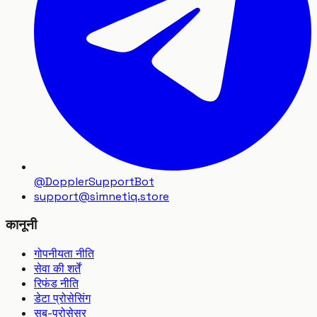
@DopplerSupportBot
support
@
simnetiq.store
कानूनी
गोपनीयता नीति
सेवा की शर्तें
रिफंड नीति
डेटा प्रोसेसिंग
सब-प्रोसेसर