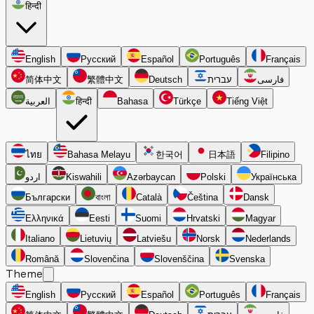
हिन्दी
English
Русский
Español
Português
Français
简体中文
繁體中文
Deutsch
עברית
فارسی
العربية
हिन्दी
Bahasa
Türkçe
Tiếng Việt
ไทย
Bahasa Melayu
한국어
日本語
Filipino
اردو
Kiswahili
Azərbaycan
Polski
Українська
Български
বাংলা
Català
Čeština
Dansk
Ελληνικά
Eesti
Suomi
Hrvatski
Magyar
Italiano
Lietuvių
Latviešu
Norsk
Nederlands
Română
Slovenčina
Slovenščina
Svenska
Theme
English
Русский
Español
Português
Français