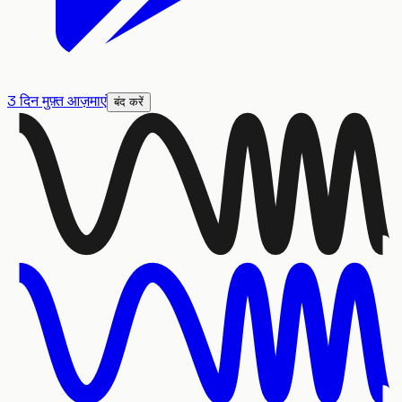
3 दिन मुफ़्त आज़माएं
बंद करें