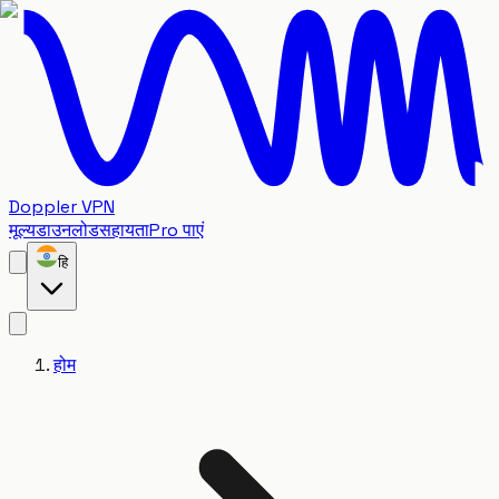
Doppler VPN
मूल्य
डाउनलोड
सहायता
Pro पाएं
हि
होम