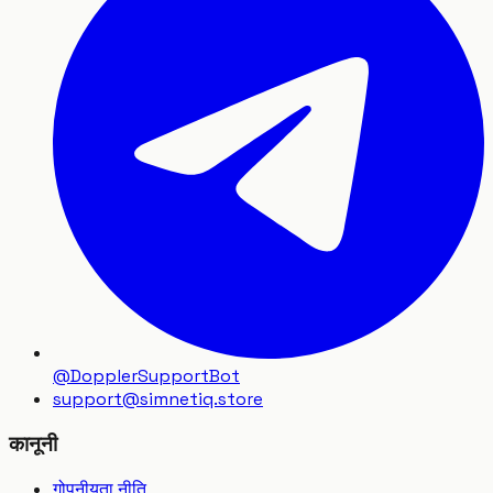
@DopplerSupportBot
support
@
simnetiq.store
कानूनी
गोपनीयता नीति