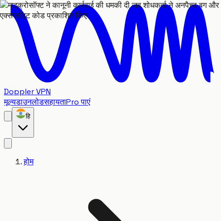
Doppler VPN
मूल्य
डाउनलोड
सहायता
Pro पाएं
हि
होम