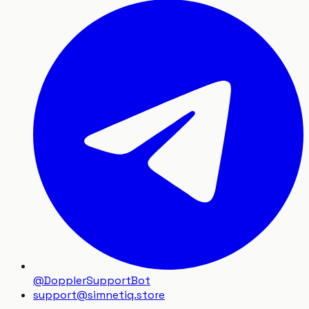
@DopplerSupportBot
support
@
simnetiq.store