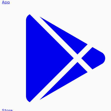
App
Store