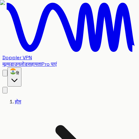
Doppler VPN
मूल्य
डाउनलोड
सहायता
Pro पाएं
हि
होम