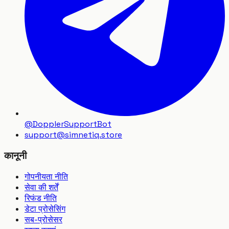
@DopplerSupportBot
support
@
simnetiq.store
कानूनी
गोपनीयता नीति
सेवा की शर्तें
रिफंड नीति
डेटा प्रोसेसिंग
सब-प्रोसेसर