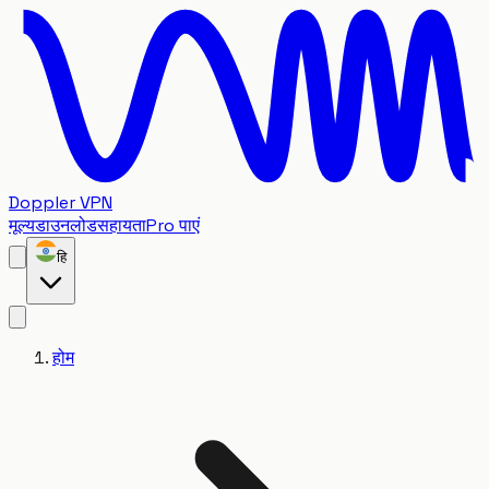
Doppler VPN
मूल्य
डाउनलोड
सहायता
Pro पाएं
हि
होम