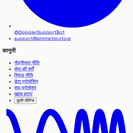
@DopplerSupportBot
support
@
simnetiq.store
कानूनी
गोपनीयता नीति
सेवा की शर्तें
रिफंड नीति
डेटा प्रोसेसिंग
सब-प्रोसेसर
खाता हटाएं
कुकी सेटिंग्स