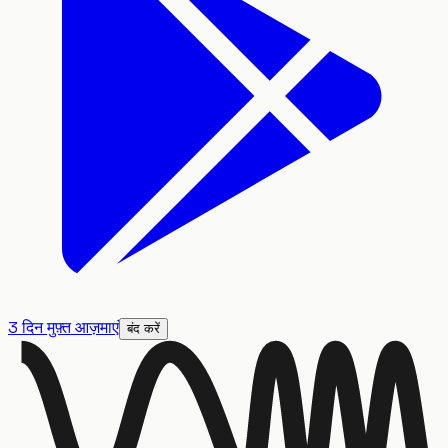
3 दिन मुफ़्त आज़माएं
बंद करें