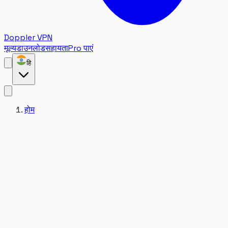
Doppler VPN
मूल्य
डाउनलोड
सहायता
Pro पाएं
हि
होम