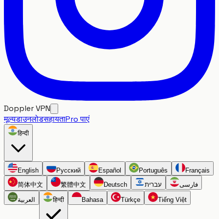
Doppler VPN
मूल्य
डाउनलोड
सहायता
Pro पाएं
हिन्दी
English
Русский
Español
Português
Français
简体中文
繁體中文
Deutsch
עברית
فارسی
العربية
हिन्दी
Bahasa
Türkçe
Tiếng Việt