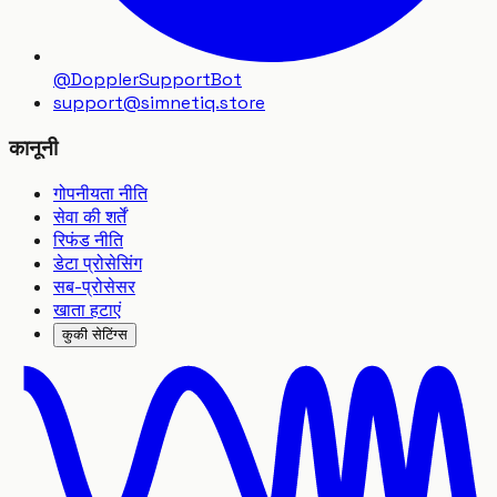
@DopplerSupportBot
support
@
simnetiq.store
कानूनी
गोपनीयता नीति
सेवा की शर्तें
रिफंड नीति
डेटा प्रोसेसिंग
सब-प्रोसेसर
खाता हटाएं
कुकी सेटिंग्स