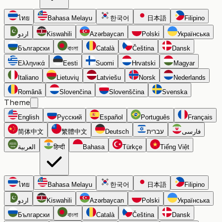
ไทย
Bahasa Melayu
한국어
日本語
Filipino
اردو
Kiswahili
Azərbaycan
Polski
Українська
Български
বাংলা
Català
Čeština
Dansk
Ελληνικά
Eesti
Suomi
Hrvatski
Magyar
Italiano
Lietuvių
Latviešu
Norsk
Nederlands
Română
Slovenčina
Slovenščina
Svenska
Theme
English
Русский
Español
Português
Français
简体中文
繁體中文
Deutsch
עברית
فارسی
العربية
हिन्दी
Bahasa
Türkçe
Tiếng Việt
ไทย
Bahasa Melayu
한국어
日本語
Filipino
اردو
Kiswahili
Azərbaycan
Polski
Українська
Български
বাংলা
Català
Čeština
Dansk