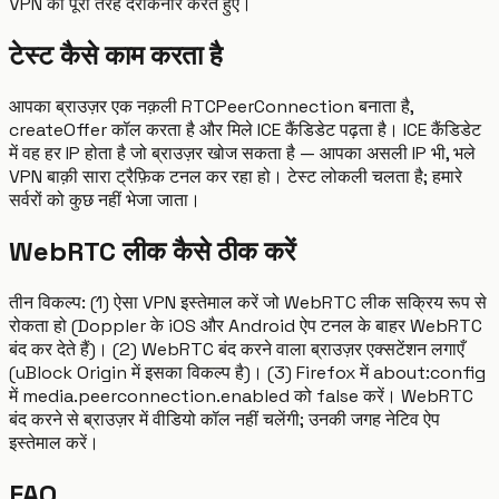
VPN को पूरी तरह दरकिनार करते हुए।
टेस्ट कैसे काम करता है
आपका ब्राउज़र एक नक़ली RTCPeerConnection बनाता है,
createOffer कॉल करता है और मिले ICE कैंडिडेट पढ़ता है। ICE कैंडिडेट
में वह हर IP होता है जो ब्राउज़र खोज सकता है — आपका असली IP भी, भले
VPN बाक़ी सारा ट्रैफ़िक टनल कर रहा हो। टेस्ट लोकली चलता है; हमारे
सर्वरों को कुछ नहीं भेजा जाता।
WebRTC लीक कैसे ठीक करें
तीन विकल्प: (1) ऐसा VPN इस्तेमाल करें जो WebRTC लीक सक्रिय रूप से
रोकता हो (Doppler के iOS और Android ऐप टनल के बाहर WebRTC
बंद कर देते हैं)। (2) WebRTC बंद करने वाला ब्राउज़र एक्सटेंशन लगाएँ
(uBlock Origin में इसका विकल्प है)। (3) Firefox में about:config
में media.peerconnection.enabled को false करें। WebRTC
बंद करने से ब्राउज़र में वीडियो कॉल नहीं चलेंगी; उनकी जगह नेटिव ऐप
इस्तेमाल करें।
FAQ