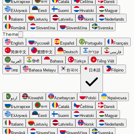
Български
বাংলা
Català
Čeština
Dansk
Ελληνικά
Eesti
Suomi
Hrvatski
Magyar
Italiano
Lietuvių
Latviešu
Norsk
Nederlands
Română
Slovenčina
Slovenščina
Svenska
Theme
English
Русский
Español
Português
Français
简体中文
繁體中文
Deutsch
עברית
فارسی
العربية
हिन्दी
Bahasa
Türkçe
Tiếng Việt
ไทย
Bahasa Melayu
한국어
日本語
Filipino
اردو
Kiswahili
Azərbaycan
Polski
Українська
Български
বাংলা
Català
Čeština
Dansk
Ελληνικά
Eesti
Suomi
Hrvatski
Magyar
Italiano
Lietuvių
Latviešu
Norsk
Nederlands
Română
Slovenčina
Slovenščina
Svenska