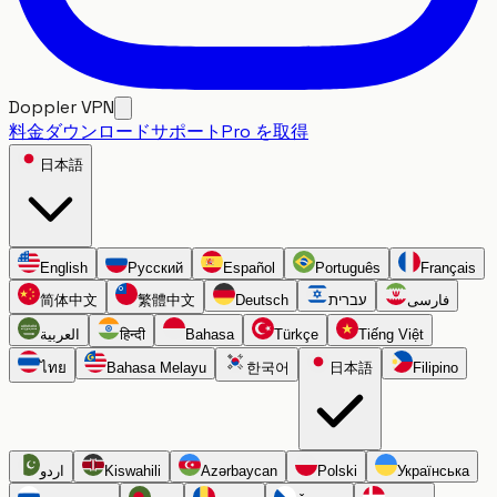
Doppler VPN
料金
ダウンロード
サポート
Pro を取得
日本語
English
Русский
Español
Português
Français
简体中文
繁體中文
Deutsch
עברית
فارسی
العربية
हिन्दी
Bahasa
Türkçe
Tiếng Việt
ไทย
Bahasa Melayu
한국어
日本語
Filipino
اردو
Kiswahili
Azərbaycan
Polski
Українська