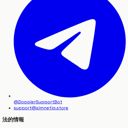
@DopplerSupportBot
support
@
simnetiq.store
法的情報