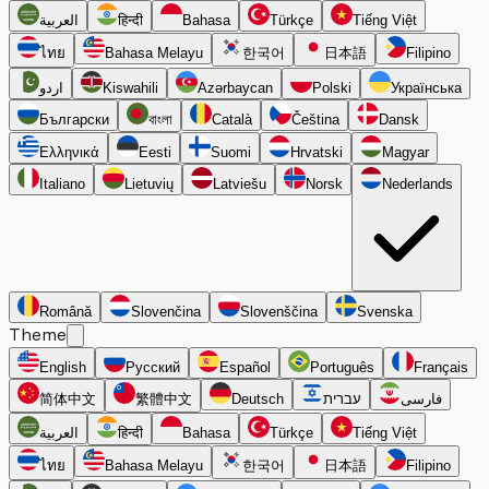
العربية
हिन्दी
Bahasa
Türkçe
Tiếng Việt
ไทย
Bahasa Melayu
한국어
日本語
Filipino
اردو
Kiswahili
Azərbaycan
Polski
Українська
Български
বাংলা
Català
Čeština
Dansk
Ελληνικά
Eesti
Suomi
Hrvatski
Magyar
Italiano
Lietuvių
Latviešu
Norsk
Nederlands
Română
Slovenčina
Slovenščina
Svenska
Theme
English
Русский
Español
Português
Français
简体中文
繁體中文
Deutsch
עברית
فارسی
العربية
हिन्दी
Bahasa
Türkçe
Tiếng Việt
ไทย
Bahasa Melayu
한국어
日本語
Filipino