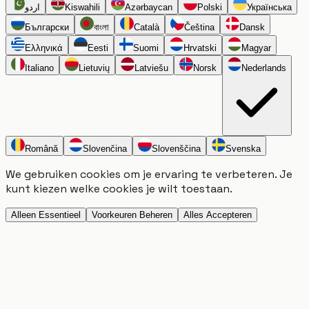
اردو
Kiswahili
Azərbaycan
Polski
Українська
Български
বাংলা
Català
Čeština
Dansk
Ελληνικά
Eesti
Suomi
Hrvatski
Magyar
Italiano
Lietuvių
Latviešu
Norsk
Nederlands
Română
Slovenčina
Slovenščina
Svenska
We gebruiken cookies om je ervaring te verbeteren. Je
kunt kiezen welke cookies je wilt toestaan.
Alleen Essentieel
Voorkeuren Beheren
Alles Accepteren