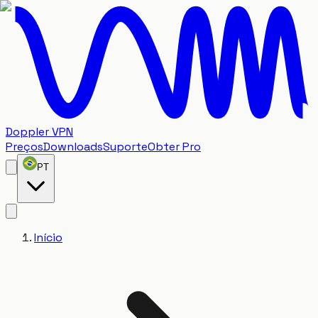
Doppler VPN
Preços
Downloads
Suporte
Obter Pro
PT
Início