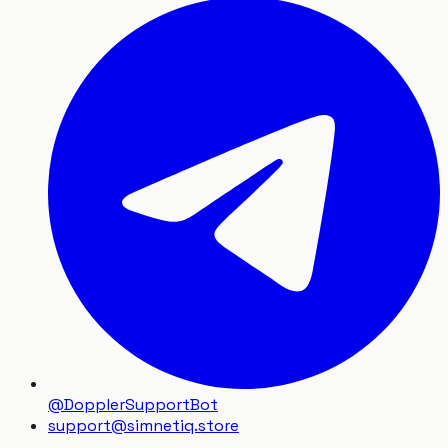
@DopplerSupportBot
support
@
simnetiq.store