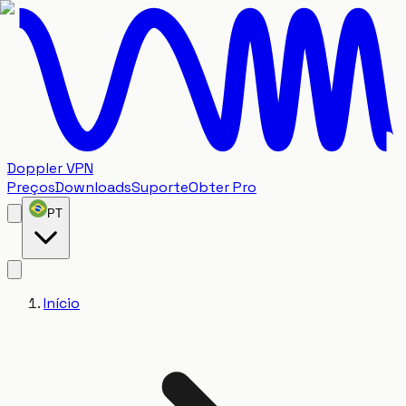
Doppler VPN
Preços
Downloads
Suporte
Obter Pro
PT
Início