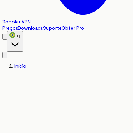
Doppler VPN
Preços
Downloads
Suporte
Obter Pro
PT
Início