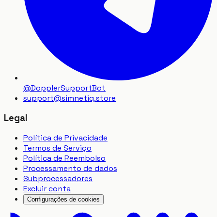
@DopplerSupportBot
support
@
simnetiq.store
Legal
Política de Privacidade
Termos de Serviço
Política de Reembolso
Processamento de dados
Subprocessadores
Excluir conta
Configurações de cookies