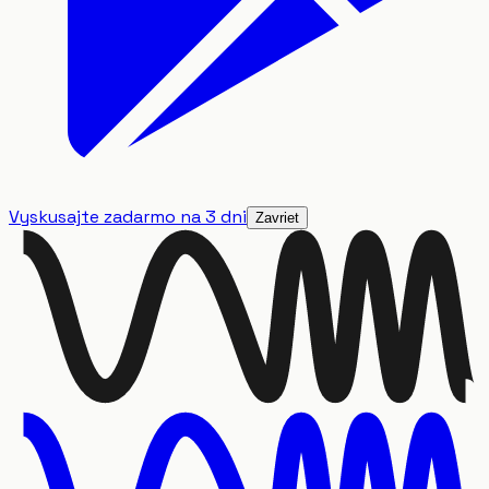
Vyskusajte zadarmo na 3 dni
Zavriet