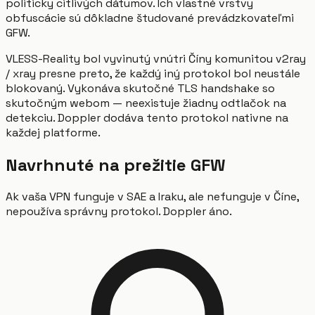
politicky citlivých dátumov. Ich vlastné vrstvy
obfuscácie sú dôkladne študované prevádzkovateľmi
GFW.
VLESS-Reality bol vyvinutý vnútri Číny komunitou v2ray
/ xray presne preto, že každý iný protokol bol neustále
blokovaný. Vykonáva skutočné TLS handshake so
skutočným webom — neexistuje žiadny odtlačok na
detekciu. Doppler dodáva tento protokol nativne na
každej platforme.
Navrhnuté na prežitie GFW
Ak vaša VPN funguje v SAE a Iraku, ale nefunguje v Číne,
nepoužíva správny protokol. Doppler áno.