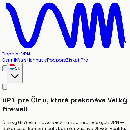
Doppler VPN
Cennik
Na stiahnutie
Podpora
Ziskat Pro
SK
VPN pre Čínu, ktorá prekonáva Veľký
firewall
Čínsky GFW eliminoval väčšinu spotrebiteľských VPN —
dokonca aj komerčných. Doppler využíva VLESS-Reality,