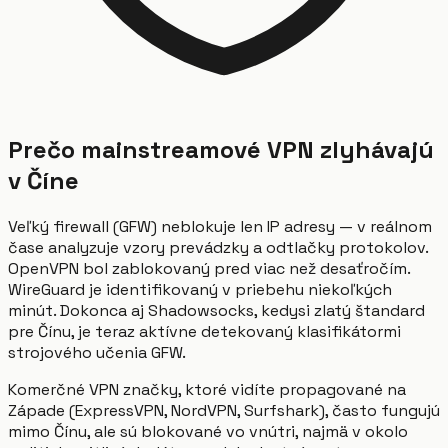
Prečo mainstreamové VPN zlyhávajú
v Číne
Veľký firewall (GFW) neblokuje len IP adresy — v reálnom
čase analyzuje vzory prevádzky a odtlačky protokolov.
OpenVPN bol zablokovaný pred viac než desaťročím.
WireGuard je identifikovaný v priebehu niekoľkých
minút. Dokonca aj Shadowsocks, kedysi zlatý štandard
pre Čínu, je teraz aktívne detekovaný klasifikátormi
strojového učenia GFW.
Komerčné VPN značky, ktoré vidíte propagované na
Západe (ExpressVPN, NordVPN, Surfshark), často fungujú
mimo Čínu, ale sú blokované vo vnútri, najmä v okolo