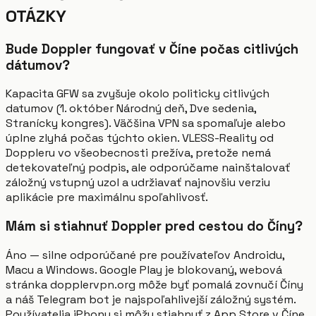
OTÁZKY
Bude Doppler fungovať v Číne počas citlivých
dátumov?
Kapacita GFW sa zvyšuje okolo politicky citlivých
datumov (1. október Národný deň, Dve sedenia,
Stranícky kongres). Väčšina VPN sa spomaľuje alebo
úplne zlyhá počas týchto okien. VLESS-Reality od
Doppleru vo všeobecnosti prežíva, pretože nemá
detekovateľný podpis, ale odporúčame nainštalovať
záložný vstupný uzol a udržiavať najnovšiu verziu
aplikácie pre maximálnu spoľahlivosť.
Mám si stiahnuť Doppler pred cestou do Číny?
Áno — silne odporúčané pre používateľov Androidu,
Macu a Windows. Google Play je blokovaný, webová
stránka dopplervpn.org môže byť pomalá zovnučí Číny
a náš Telegram bot je najspoľahlivejší záložný systém.
Používatelia iPhonu si môžu stiahnuť z App Store v Číne