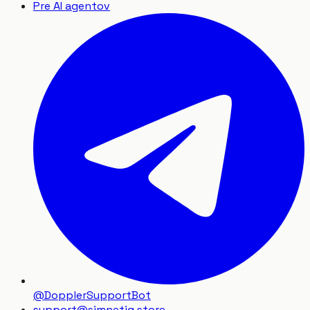
Pre AI agentov
@DopplerSupportBot
support
@
simnetiq.store