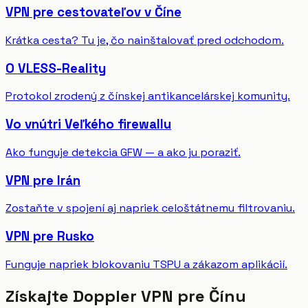
VPN pre cestovateľov v Číne
Krátka cesta? Tu je, čo nainštalovať pred odchodom.
O VLESS-Reality
Protokol zrodený z čínskej antikancelárskej komunity.
Vo vnútri Veľkého firewallu
Ako funguje detekcia GFW — a ako ju poraziť.
VPN pre Irán
Zostaňte v spojení aj napriek celoštátnemu filtrovaniu.
VPN pre Rusko
Funguje napriek blokovaniu TSPU a zákazom aplikácií.
Získajte Doppler VPN pre Čínu