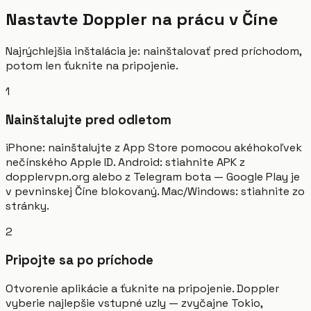
Nastavte Doppler na prácu v Číne
Najrýchlejšia inštalácia je: nainštalovať pred príchodom,
potom len ťuknite na pripojenie.
1
Nainštalujte pred odletom
iPhone: nainštalujte z App Store pomocou akéhokoľvek
nečínského Apple ID. Android: stiahnite APK z
dopplervpn.org alebo z Telegram bota — Google Play je
v pevninskej Číne blokovaný. Mac/Windows: stiahnite zo
stránky.
2
Pripojte sa po príchode
Otvorenie aplikácie a ťuknite na pripojenie. Doppler
vyberie najlepšie vstupné uzly — zvyčajne Tokio,