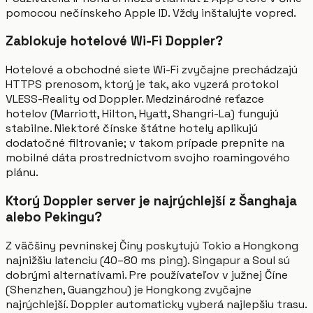
pomocou nečínskeho Apple ID. Vždy inštalujte vopred.
Zablokuje hotelové Wi-Fi Doppler?
Hotelové a obchodné siete Wi-Fi zvyčajne prechádzajú
HTTPS prenosom, ktorý je tak, ako vyzerá protokol
VLESS-Reality od Doppler. Medzinárodné reťazce
hotelov (Marriott, Hilton, Hyatt, Shangri-La) fungujú
stabilne. Niektoré čínske štátne hotely aplikujú
dodatočné filtrovanie; v takom prípade prepnite na
mobilné dáta prostredníctvom svojho roamingového
plánu.
Ktorý Doppler server je najrýchlejší z Šanghaja
alebo Pekingu?
Z väčšiny pevninskej Číny poskytujú Tokio a Hongkong
najnižšiu latenciu (40–80 ms ping). Singapur a Soul sú
dobrými alternatívami. Pre používateľov v južnej Číne
(Shenzhen, Guangzhou) je Hongkong zvyčajne
najrýchlejší. Doppler automaticky vyberá najlepšiu trasu.