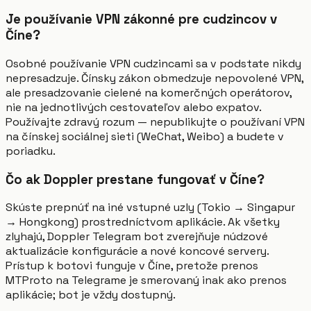
Je používanie VPN zákonné pre cudzincov v
Číne?
Osobné používanie VPN cudzincami sa v podstate nikdy
nepresadzuje. Čínsky zákon obmedzuje nepovolené VPN,
ale presadzovanie cielené na komerčných operátorov,
nie na jednotlivých cestovateľov alebo expatov.
Používajte zdravý rozum — nepublikujte o používaní VPN
na čínskej sociálnej sieti (WeChat, Weibo) a budete v
poriadku.
Čo ak Doppler prestane fungovať v Číne?
Skúste prepnúť na iné vstupné uzly (Tokio → Singapur
→ Hongkong) prostredníctvom aplikácie. Ak všetky
zlyhajú, Doppler Telegram bot zverejňuje núdzové
aktualizácie konfigurácie a nové koncové servery.
Prístup k botovi funguje v Číne, pretože prenos
MTProto na Telegrame je smerovaný inak ako prenos
aplikácie; bot je vždy dostupný.